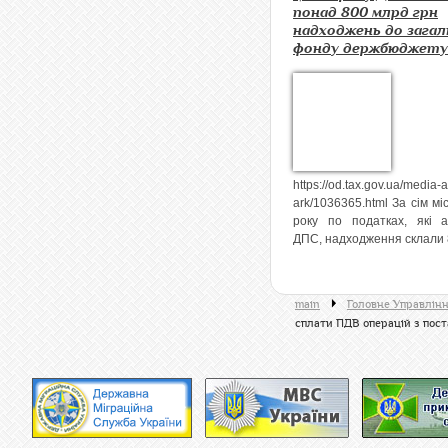
понад 800 млрд грн
надходжень до загал
фонду держбюджету
https://od.tax.gov.ua/media-
ark/1036365.html За сім мі
року по податках, які а
ДПС, надходження склали 8
main
Головне Управлінн
сплати ПДВ операцій з пост