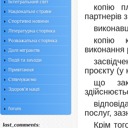
Інтегральний світ
копію п
Національні страви
партнерів 
Спортивні новини
виконавц
Літературна сторінка
копію к
Розважальна сторінка
виконання 
Долі мігрантів
засвідч
Події та заходи
проєкту (у 
Привітання
Співчуваємо
що зак
Здоров'я нації
здійснюєть
відповід
forum
послуг, заз
Крім тог
last_comments: