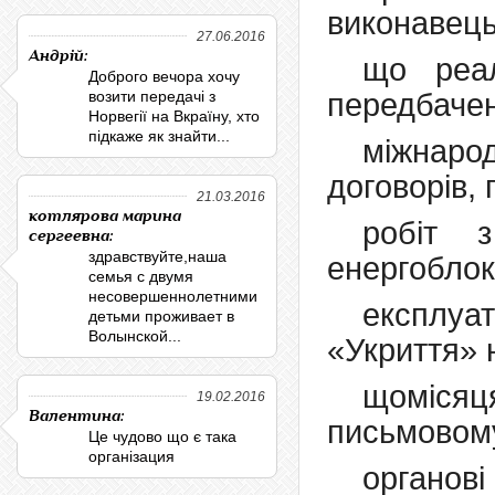
виконавець
27.06.2016
Андрій:
що реал
Доброго вечора хочу
возити передачі з
передбачен
Норвегії на Вкраїну, хто
підкаже як знайти...
міжнар
договорів, 
21.03.2016
котлярова марина
робіт 
сергеевна:
здравствуйте,наша
енергоблок
семья с двумя
несовершеннолетними
експлу
детьми проживает в
Волынской...
«Укриття» 
щомісяц
19.02.2016
Валентина:
письмовому
Це чудово що є така
організация
органові