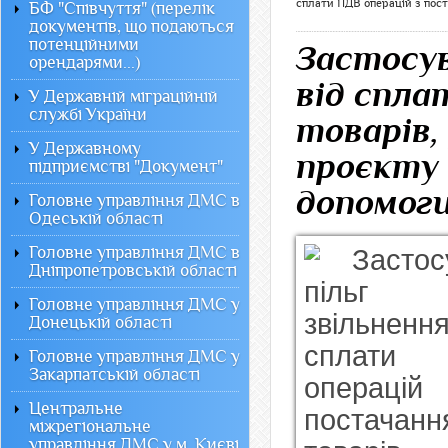
сплати ПДВ операцій з пост
БФ "Співчуття" (перелік
документів, що подаються
потенційними
Застосув
орендарями...)
від спла
У Державній міграційній
службі України
товарів,
У Державному
проєкту 
підприємстві "Документ"
допомог
Головне управління ДМС в
Одеській області
Головне управління ДМС в
Дніпропетровській області
Головне управління ДМС у
Донецькій області
Головне управління ДМС у
Закарпатській області
Центральне
міжрегіональне
управління ДМС у м. Києві