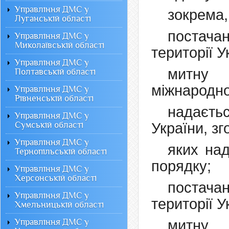
Управління ДМС у
зокрема, 
Луганській області
постача
Управління ДМС у
Миколаївській області
території У
Управління ДМС у
митну 
Полтавській області
міжнародно
Управління ДМС у
Рівненській області
надаєтьс
Управління ДМС у
Сумській області
України, зг
Управління ДМС у
яких на
Тернопільській області
порядку;
Управління ДМС у
Херсонській області
постача
Управління ДМС у
території У
Хмельницькій області
Управління ДМС у
митну 