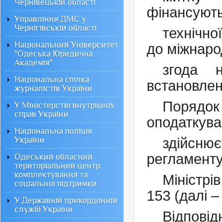
Чернівецькій області
фінансують
Управління ДМС у
Чернігівській області
технічно
Національний Університет
до міжнаро
"Одеська Юридична
Академія"
згода 
Національна спілка
встановлен
журналістів України
Порядок
У Міністерстві внутрішніх
справ України
оподаткува
Національна поліція
України
здійсн
регламенту
Одеський обласний
територіальний центр
комплектування та
Міністр
соціальної підтримки
153 (далі 
У Державній прикордонній
службі України
Відповід