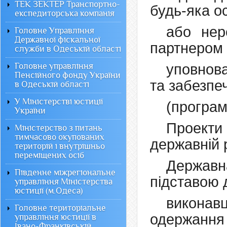
ТЕК ЗЕКТЕР Транспортно-
будь-яка о
експедиторська компанія
або нер
Головне Управління
Державної фіскальної
партнером 
служби в Одеській області
Головне управління
уповнов
Пенсійного фонду України
та забезпе
в Одеській області
У Міністерстві юстиції
(програм
України
Проекти
Міністерство з питань
тимчасово окупованих
державній 
територій і внутрішньо
переміщених осіб
Державн
Південне міжрегіональне
підставою д
управління Міністерства
юстиції (м.Одеса)
виконав
Головне територіальне
одержання в
управління юстиції в
Івано-Франківській