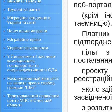
Відкрита трибуна
веб-портал
Трудові мігранти
(крім і
Міграційні тенденції в
таємницю)
Україні та світі
Нелегальні мігранти
Платни
Міграційне право
підтвердже
Українці за кордоном
пільг 
У Департаменті житлово-
постачання 
комунального
господарства та
проєкт
енергоефективності ОДА
реєстрацій
Международный конгресс
по защите прав и свобод
граждан "Щит"
якого зді
засвідчено
Територіальний сервісний
центр МВС в Одеській
області
з розвит