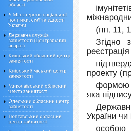
області
імуніте
У Міністерстві соціальної
міжнародни
політики, сім'ї та єдності
України
(пп. 11,
Державна служба
Згідно
зайнятості (Центральний
апарат)
реєстрація
Київський обласний центр
зайнятості
підтве
Київський міський центр
проекту (п
зайнятості
формою з
Миколаївський обласний
центр зайнятості
яка підпис
Одеський обласний центр
Державн
зайнятості
України чи
Полтавський обласний
центр зайнятості
особою 