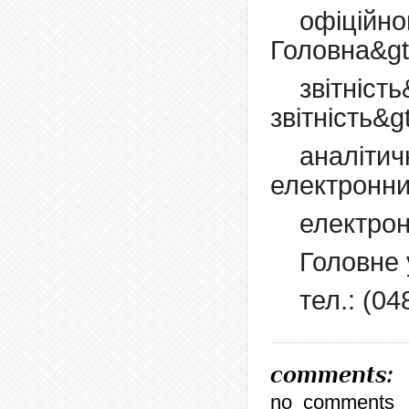
офіцій
Головна&gt
звітніст
звітність&
аналіт
електронни
електрон
Головне 
тел.: (04
comments:
no_comments