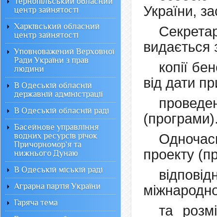
Тернопільський обласний
України, з
центр зайнятості
Харківський обласний
Секрета
центр зайнятості
видається 
Уповноважений Верховної
Ради України з прав
копії бе
людини
від дати п
В Одеській обласній
державній адміністрації
проведе
В Одеській обласній раді
(програми)
Басейнове управління
водних ресурсів річок
Одночас
Причорномор`я та
проекту (п
нижнього Дунаю
В Одеській міській раді
відповід
Аграрна партія України
міжнародно
Гаряча тема
та розм