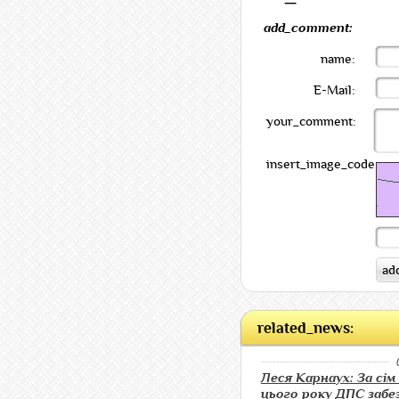
add_comment:
name:
E-Mail:
your_comment:
insert_image_code:
related_news:
Леся Карнаух: За сім 
цього року ДПС забе