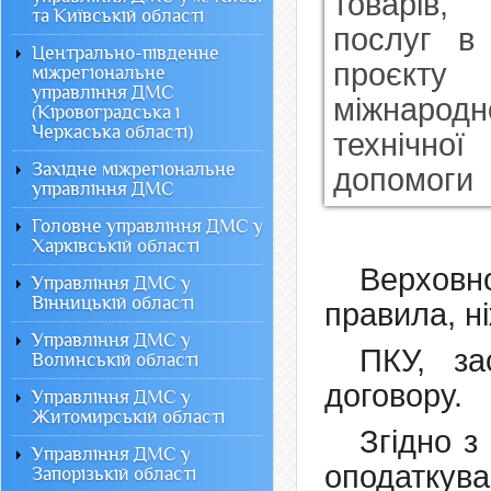
та Київській області
Центрально-південне
міжрегіональне
управління ДМС
(Кіровоградська і
Черкаська області)
Західне міжрегіональне
управління ДМС
Головне управління ДМС у
Харківській області
Верховн
Управління ДМС у
Вінницькій області
правила, ні
Управління ДМС у
ПКУ, за
Волинській області
договору.
Управління ДМС у
Житомирській області
Згідно з
Управління ДМС у
оподаткув
Запорізькій області