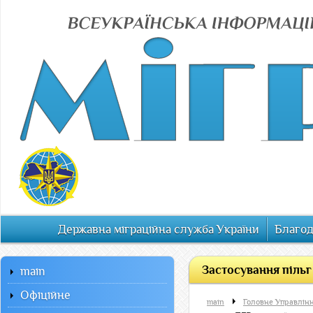
Державна міграційна служба України
Благод
Застосування пільг
main
Офiцiйне
main
Головне Управлінн