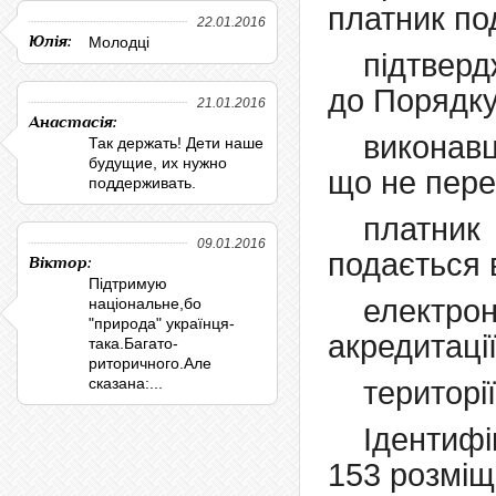
платник по
22.01.2016
Юлія:
Молодці
підтвер
до Порядку
21.01.2016
Анастасія:
виконав
Так держать! Дети наше
будущие, их нужно
що не пере
поддерживать.
платник 
09.01.2016
подається 
Віктор:
Підтримую
електрон
національне,бо
"природа" українця-
акредитації
така.Багато-
риторичного.Але
сказана:...
території
Ідентиф
153 розміщ