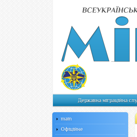
Державна міграційна сл
main
Офiцiйне