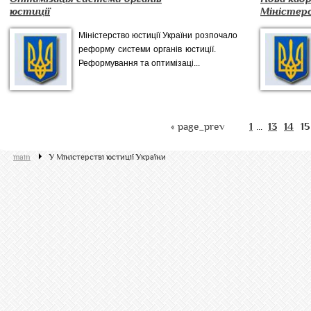
юстиції
Міністерс
Міністерство юстиції України розпочало
реформу системи органів юстиції.
Реформування та оптимізаці...
« page_prev
1
13
14
15
...
main
У Міністерстві юстиції України