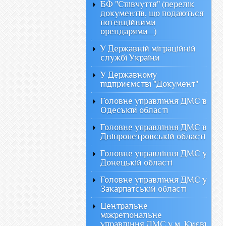
БФ "Співчуття" (перелік
документів, що подаються
потенційними
орендарями...)
У Державній міграційній
службі України
У Державному
підприємстві "Документ"
Головне управління ДМС в
Одеській області
Головне управління ДМС в
Дніпропетровській області
Головне управління ДМС у
Донецькій області
Головне управління ДМС у
Закарпатській області
Центральне
міжрегіональне
управління ДМС у м. Києві