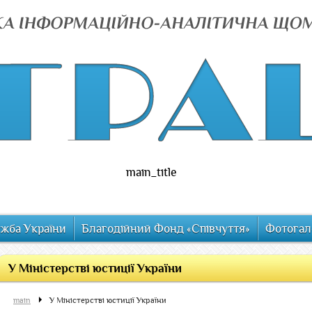
main_title
ужба України
Благодійний Фонд «Співчуття»
Фотогал
У Міністерстві юстиції України
main
У Міністерстві юстиції України