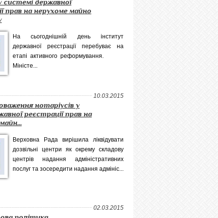
 системі державної
ї прав на нерухоме майно
у
На сьогоднішній день інститут
державної реєстрації перебуває на
етапі активного реформування.
Міністе...
10.03.2015
оваження нотаріусів у
жавної реєстрації прав на
майн...
Верховна Рада вирішила ліквідувати
дозвільні центри як окрему складову
центрів надання адміністративних
послуг та зосередити надання адмініс...
02.03.2015
рова політика