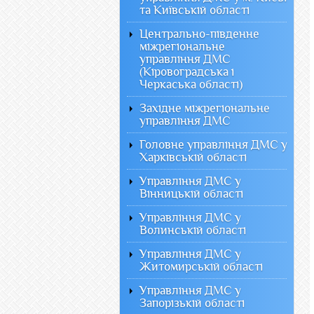
та Київській області
Центрально-південне
міжрегіональне
управління ДМС
(Кіровоградська і
Черкаська області)
Західне міжрегіональне
управління ДМС
Головне управління ДМС у
Харківській області
Управління ДМС у
Вінницькій області
Управління ДМС у
Волинській області
Управління ДМС у
Житомирській області
Управління ДМС у
Запорізькій області