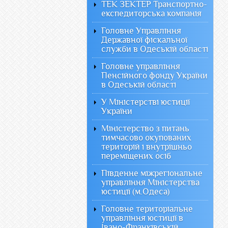
ТЕК ЗЕКТЕР Транспортно-
експедиторська компанія
Головне Управління
Державної фіскальної
служби в Одеській області
Головне управління
Пенсійного фонду України
в Одеській області
У Міністерстві юстиції
України
Міністерство з питань
тимчасово окупованих
територій і внутрішньо
переміщених осіб
Південне міжрегіональне
управління Міністерства
юстиції (м.Одеса)
Головне територіальне
управління юстиції в
Івано-Франківській