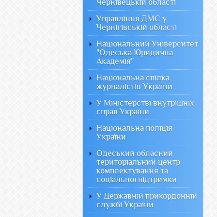
Чернівецькій області
Управління ДМС у
Чернігівській області
Національний Університет
"Одеська Юридична
Академія"
Національна спілка
журналістів України
У Міністерстві внутрішніх
справ України
Національна поліція
України
Одеський обласний
територіальний центр
комплектування та
соціальної підтримки
У Державній прикордонній
службі України