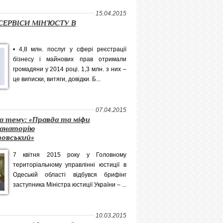
15.04.2015
ЕРВІСИ МІН`ЮСТУ В
• 4,8 млн. послуг у сфері реєстрації
бізнесу і майнових прав отримали
громадяни у 2014 році. 1,3 млн. з них –
це виписки, витяги, довідки. Б...
07.04.2015
а тему: «Правда та міфи
санаторію
овський»
7 квітня 2015 року у Головному
територіальному управлінні юстиції в
Одеській області відбувся брифінг
заступника Міністра юстиції України – ...
10.03.2015