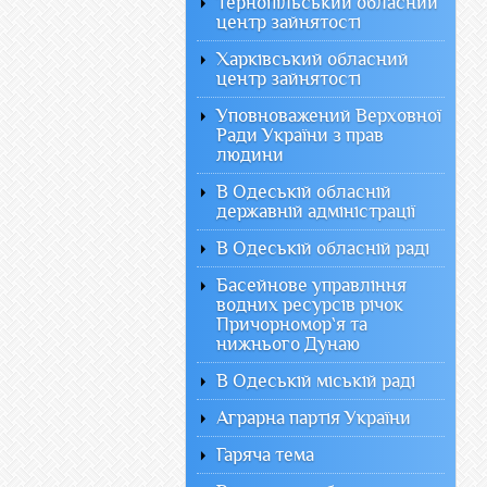
Тернопільський обласний
центр зайнятості
Харківський обласний
центр зайнятості
Уповноважений Верховної
Ради України з прав
людини
В Одеській обласній
державній адміністрації
В Одеській обласній раді
Басейнове управління
водних ресурсів річок
Причорномор`я та
нижнього Дунаю
В Одеській міській раді
Аграрна партія України
Гаряча тема