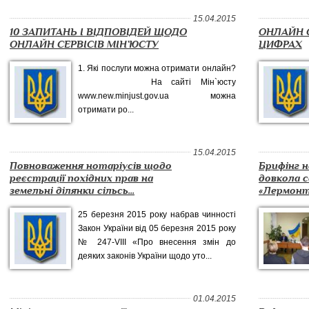
15.04.2015
10 ЗАПИТАНЬ І ВІДПОВІДЕЙ ЩОДО
ОНЛАЙН С
ОНЛАЙН СЕРВІСІВ МІН`ЮСТУ
ЦИФРАХ
1. Які послуги можна отримати онлайн?
На сайті Мін`юсту
www.new.minjust.gov.ua можна
отримати ро...
15.04.2015
Повноваження нотаріусів щодо
Брифінг н
реєстрації похідних прав на
довкола 
земельні ділянки сільсь...
«Лермонт
25 березня 2015 року набрав чинності
Закон України від 05 березня 2015 року
№ 247-VIII «Про внесення змін до
деяких законів України щодо уто...
01.04.2015