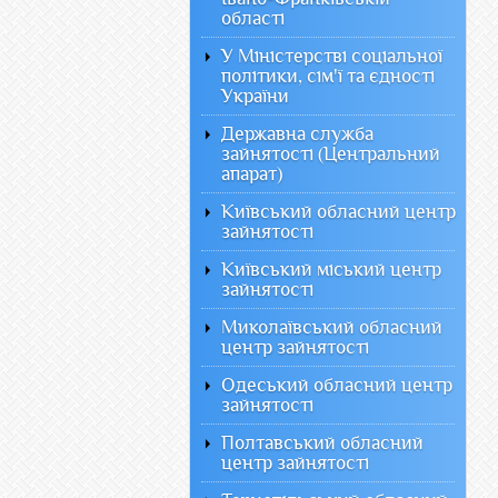
області
У Міністерстві соціальної
політики, сім'ї та єдності
України
Державна служба
зайнятості (Центральний
апарат)
Київський обласний центр
зайнятості
Київський міський центр
зайнятості
Миколаївський обласний
центр зайнятості
Одеський обласний центр
зайнятості
Полтавський обласний
центр зайнятості