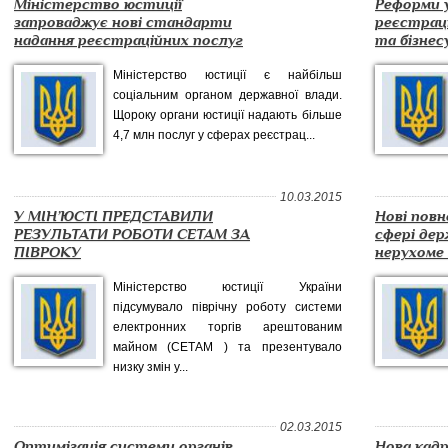
Міністерство юстиції
Реформи у
запроваджує нові стандарти
реєстраці
надання реєстраційних послуг
та бізнес
Міністерство юстиції є найбільш
соціальним органом державної влади.
Щороку органи юстиції надають більше
4,7 млн послуг у сферах реєстрац...
10.03.2015
У МІН’ЮСТІ ПРЕДСТАВИЛИ
Нові повн
РЕЗУЛЬТАТИ РОБОТИ СЕТАМ ЗА
сфері дер
ПІВРОКУ
нерухоме 
Міністерство юстиції України
підсумувало піврічну роботу системи
електронних торгів арештованим
майном (СЕТАМ ) та презентувало
низку змін у...
02.03.2015
Оптимізація системи органів
Нова кад