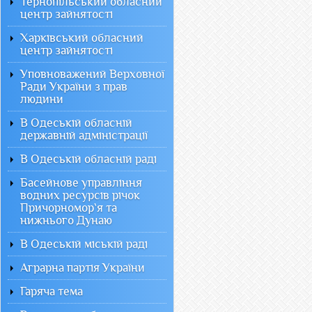
Тернопільський обласний
центр зайнятості
Харківський обласний
центр зайнятості
Уповноважений Верховної
Ради України з прав
людини
В Одеській обласній
державній адміністрації
В Одеській обласній раді
Басейнове управління
водних ресурсів річок
Причорномор`я та
нижнього Дунаю
В Одеській міській раді
Аграрна партія України
Гаряча тема