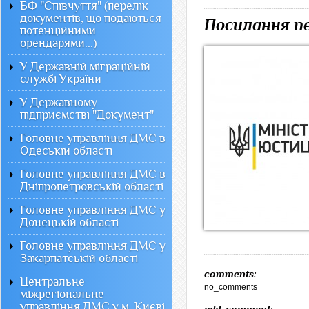
БФ "Співчуття" (перелік
документів, що подаються
Посилання п
потенційними
орендарями...)
У Державній міграційній
службі України
У Державному
підприємстві "Документ"
Головне управління ДМС в
Одеській області
Головне управління ДМС в
Дніпропетровській області
Головне управління ДМС у
Донецькій області
Головне управління ДМС у
Закарпатській області
comments:
Центральне
no_comments
міжрегіональне
управління ДМС у м. Києві