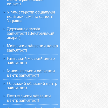
області
У Міністерстві соціальної
політики, сім'ї та єдності
України
Державна служба
зайнятості (Центральний
апарат)
Київський обласний центр
зайнятості
Київський міський центр
зайнятості
Миколаївський обласний
центр зайнятості
Одеський обласний центр
зайнятості
Полтавський обласний
центр зайнятості