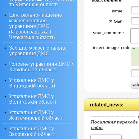
add_comment:
та Київській області
name:
Центрально-південне
міжрегіональне
E-Mail:
управління ДМС
(Кіровоградська і
your_comment:
Черкаська області)
Західне міжрегіональне
insert_image_code:
управління ДМС
Головне управління ДМС у
Харківській області
Управління ДМС у
Вінницькій області
Управління ДМС у
Волинській області
related_news:
Управління ДМС у
Житомирській області
Посилання переходу
сайт
Управління ДМС у
Запорізькій області