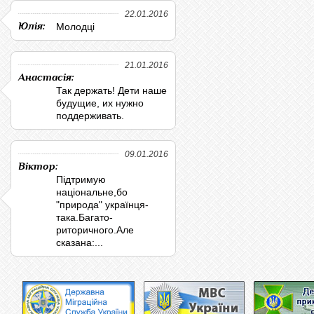
22.01.2016
Юлія:
Молодці
21.01.2016
Анастасія:
Так держать! Дети наше
будущие, их нужно
поддерживать.
09.01.2016
Віктор:
Підтримую
національне,бо
"природа" українця-
така.Багато-
риторичного.Але
сказана:...