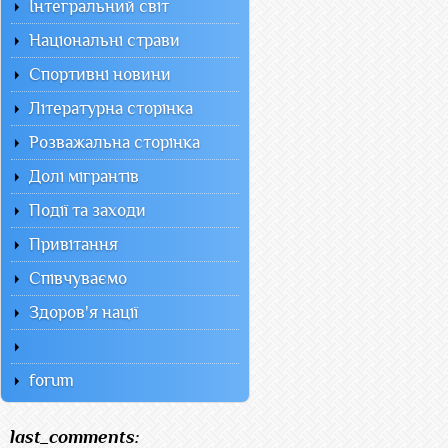
Інтегральний світ
Національні страви
Спортивні новини
Літературна сторінка
Розважальна сторінка
Долі мігрантів
Події та заходи
Привітання
Співчуваємо
Здоров'я нації
forum
last_comments: