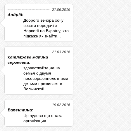
27.06.2016
Андрій:
Доброго вечора хочу
возити передачі з
Норвегії на Вкраїну, хто
підкаже як знайти...
21.03.2016
котлярова марина
сергеевна:
здравствуйте,наша
семья с двумя
несовершеннолетними
детьми проживает в
Волынской...
19.02.2016
Валентина:
Це чудово що є така
організация