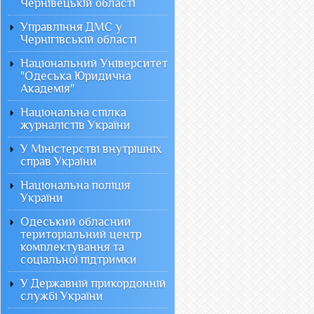
Чернівецькій області
Управління ДМС у
Чернігівській області
Національний Університет
"Одеська Юридична
Академія"
Національна спілка
журналістів України
У Міністерстві внутрішніх
справ України
Національна поліція
України
Одеський обласний
територіальний центр
комплектування та
соціальної підтримки
У Державній прикордонній
службі України