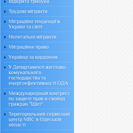
Відкрита трибуна
Трудові мігранти
Міграційні тенденції в
Україні та світі
Нелегальні мігранти
Міграційне право
Українці за кордоном
У Департаменті житлово-
комунального
господарства та
енергоефективності ОДА
Международный конгресс
по защите прав и свобод
граждан "Щит"
Територіальний сервісний
центр МВС в Одеській
області