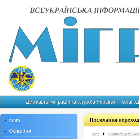
Державна міграційна служба України
Благод
Посилання переход
main
Офiцiйне
main
У Міністерстві юс