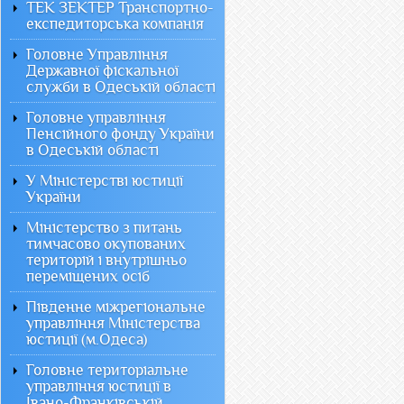
ТЕК ЗЕКТЕР Транспортно-
експедиторська компанія
Головне Управління
Державної фіскальної
служби в Одеській області
Головне управління
Пенсійного фонду України
в Одеській області
У Міністерстві юстиції
України
Міністерство з питань
тимчасово окупованих
територій і внутрішньо
переміщених осіб
Південне міжрегіональне
управління Міністерства
юстиції (м.Одеса)
Головне територіальне
управління юстиції в
Івано-Франківській