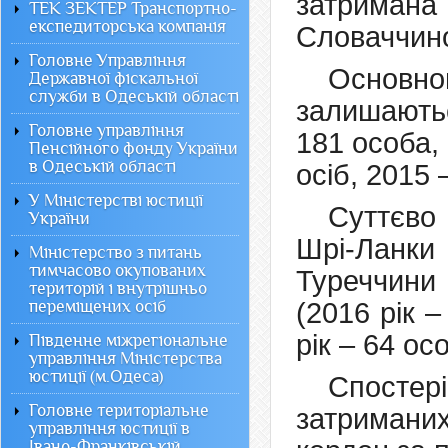
затримана
ТЕК ЗЕКТЕР Транспортно-
експедиторська компанія
Словаччин
Головне Управління
Основно
Державної фіскальної
служби в Одеській області
залишаютьс
Головне управління
181 особа, 
Пенсійного фонду України
в Одеській області
осіб, 2015 
У Міністерстві юстиції
Суттєво 
України
Шрі-Ланки
Міністерство з питань
тимчасово окупованих
Туреччини 
територій і внутрішньо
переміщених осіб
(2016 рік 
рік – 64 ос
Південне міжрегіональне
управління Міністерства
юстиції (м.Одеса)
Спостері
Головне територіальне
затриманих
управління юстиції в
Івано-Франківській