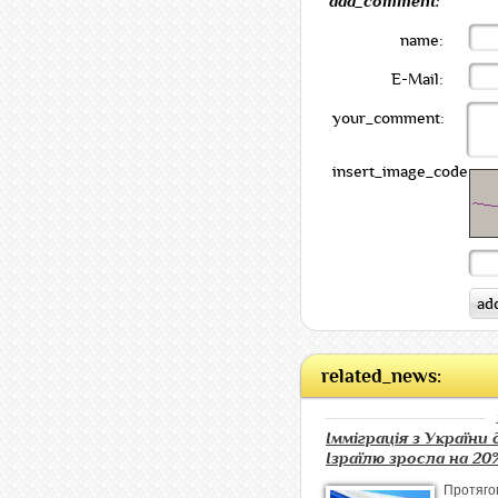
add_comment:
name:
E-Mail:
your_comment:
insert_image_code:
related_news:
Імміграція з України 
Ізраїлю зросла на 20
Протя