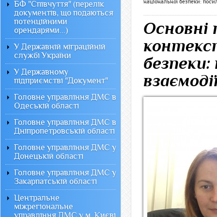
національної безпеки: поси
БФ "Співчуття" (перелік
документів, що подаються
потенційними
Основні 
орендарями...)
контекст
У Державній міграційній
службі України
безпеки:
У Державному
взаємоді
підприємстві "Документ"
Головне управління ДМС в
Одеській області
Головне управління ДМС в
Дніпропетровській області
Головне управління ДМС у
Донецькій області
Головне управління ДМС у
Закарпатській області
Центральне
міжрегіональне
управління ДМС у м. Києві