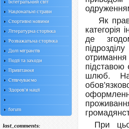
Інтегральний світ
одруженням
Національні страви
Як прав
Спортивні новини
категорія 
Літературна сторінка
де згодо
Розважальна сторінка
підрозді
Долі мігрантів
отримання
Події та заходи
підставою 
Привітання
шлюб. На
Співчуваємо
обов’яз
Здоров'я нації
оформленн
проживанн
forum
громадянст
При цьо
last_comments: