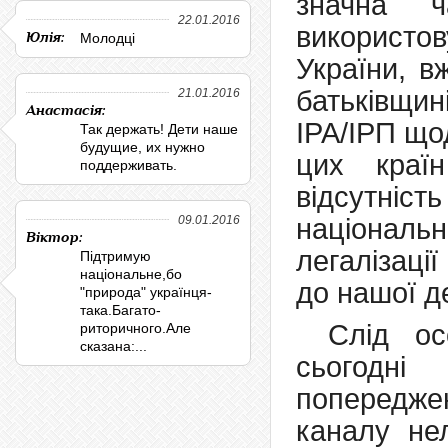
значна ч
22.01.2016
використо
Юлія:
Молодці
України, в
батьківщин
21.01.2016
Анастасія:
ІРА/ІРП що
Так держать! Дети наше
будущие, их нужно
цих краї
поддерживать.
відсутність
09.01.2016
національ
Віктор:
легалізації
Підтримую
національне,бо
до нашої д
"природа" українця-
така.Багато-
Слід ос
риторичного.Але
сказана:...
сьогодні
попередж
каналу нел