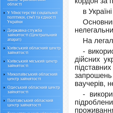
кордон за
області
в Україні
У Міністерстві соціальної
політики, сім'ї та єдності
Основн
України
нелегальни
Державна служба
зайнятості (Центральний
На легал
апарат)
Київський обласний центр
- викори
зайнятості
дійсних ук
Київський міський центр
зайнятості
підставн
запрошень
Миколаївський обласний
центр зайнятості
ваучерів, 
Одеський обласний центр
зайнятості
- викор
Полтавський обласний
підроблен
центр зайнятості
проживання