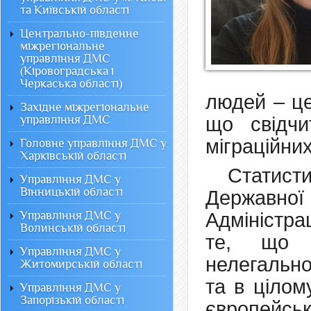
та Київській області
Центрально-південне
міжрегіональне
управління ДМС
(Кіровоградська і
Черкаська області)
людей – це
Західне міжрегіональне
управління ДМС
що свідчи
міграційних
Головне управління ДМС у
Харківській області
Статисти
Управління ДМС у
Вінницькій області
Державної
Управління ДМС у
Адміністра
Волинській області
те, що з
Управління ДМС у
нелегально
Житомирській області
та в цілом
Управління ДМС у
Запорізькій області
європейськ