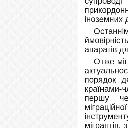
супроводі 
прикордо
іноземних 
Останн
ймовірні
апаратів д
Отже міг
актуальност
порядок де
країнами-
першу че
міграцій
інструмен
мігрантів,