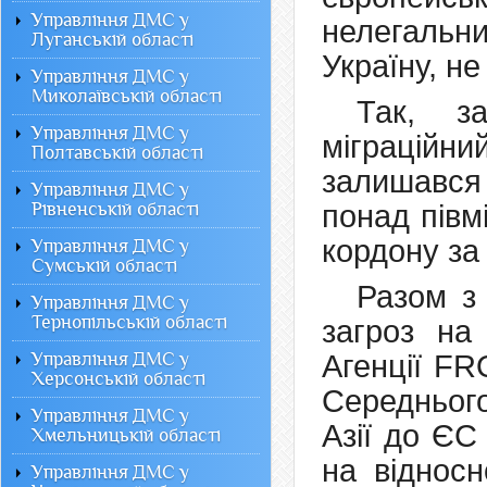
Управління ДМС у
нелегальн
Луганській області
Україну, н
Управління ДМС у
Миколаївській області
Так, з
Управління ДМС у
міграцій
Полтавській області
залишався
Управління ДМС у
Рівненській області
понад півм
кордону за
Управління ДМС у
Сумській області
Разом з 
Управління ДМС у
Тернопільській області
загроз на
Управління ДМС у
Агенції FR
Херсонській області
Середньог
Управління ДМС у
Азії до ЄС
Хмельницькій області
на відносн
Управління ДМС у