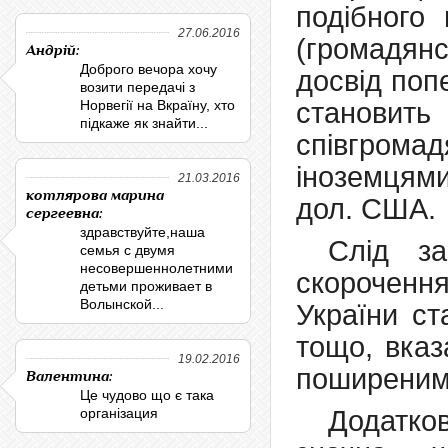
подібного
27.06.2016
(громадянс
Андрій:
Доброго вечора хочу
досвід поп
возити передачі з
Норвегії на Вкраїну, хто
становить
підкаже як знайти...
співгром
іноземцям
21.03.2016
котлярова марина
дол. США.
сергеевна:
здравствуйте,наша
Слід за
семья с двумя
несовершеннолетними
скороченн
детьми проживает в
Волынской...
України ст
тощо, вказ
19.02.2016
поширеним
Валентина:
Це чудово що є така
організация
Додатко