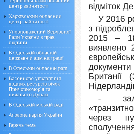
Тернопільський обласний
відміток Д
центр зайнятості
Харківський обласний
У 2016 р
центр зайнятості
з підробле
Уповноважений Верховної
2015 – 1
Ради України з прав
людини
виявлено 
В Одеській обласній
європейс
державній адміністрації
документи
В Одеській обласній раді
Британії (
Басейнове управління
водних ресурсів річок
Нідерландів
Причорномор`я та
нижнього Дунаю
- зал
В Одеській міській раді
«транзитно
Аграрна партія України
через пу
Гаряча тема
сполученн