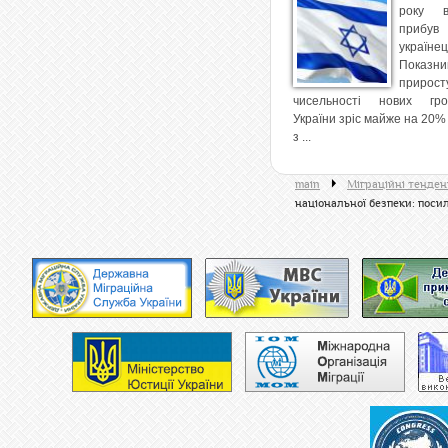
року в
приб
українец
Показни
прирост
чисельності нових гр
України зріс майже на 20%
з ...
main
Міграційні тенденці
національної безпеки: поси