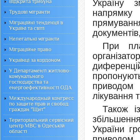
Україну з
Відкрита трибуна
напрямку
Трудові мігранти
прямуванн
Міграційні тенденції в
Україні та світі
документів
Нелегальні мігранти
При пла
Міграційне право
організа
Українці за кордоном
диференці
У Департаменті житлово-
пропонуют
комунального
господарства та
приводом
енергоефективності ОДА
лікування та
Международный конгресс
по защите прав и свобод
Також і
граждан "Щит"
збільшенн
Територіальний сервісний
центр МВС в Одеській
України гр
області
приводом 