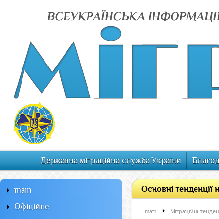
Державна міграційна служба України
Благод
Основні тенденції н
main
Офiцiйне
main
Міграційні тенденц