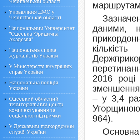
Чернівецькій області
маршрутам
Управління ДМС у
Зазначе
Чернігівській області
даними, н
Національний Університет
"Одеська Юридична
прикордон
Академія"
кількі
Національна спілка
журналістів України
Держприко
У Міністерстві внутрішніх
перетинанн
справ України
2016 році
Національна поліція
зменшення 
України
– у 3,4 ра
Одеський обласний
територіальний центр
Угорщиною 
комплектування та
соціальної підтримки
964).
У Державній прикордонній
Основна
службі України