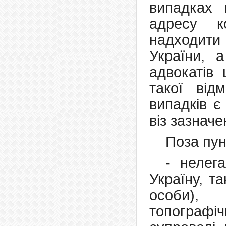
випадках 
адресу ко
надходити
України, а
адвокатів
такої від
випадків є
віз зазнач
Поза пун
- нелег
Україну, т
особи),
топографіч