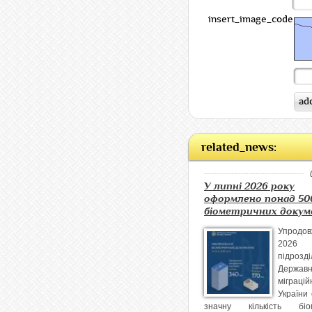
insert_image_code:
related_news:
У липні 2026 року
оформлено понад 50
біометричних докум
Упродо
2026
підрозді
Державн
міграцій
України
значну кількість біо