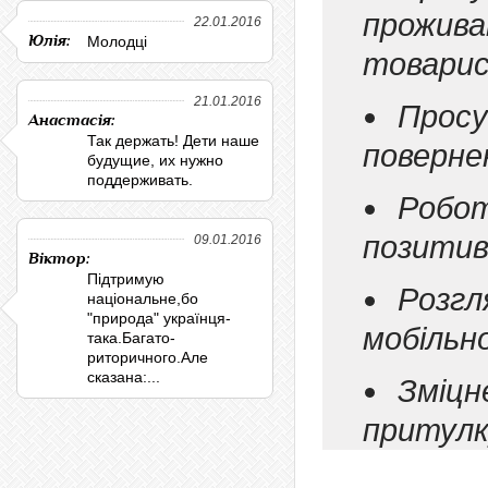
прожив
22.01.2016
Юлія:
Молодці
товарис
21.01.2016
Прос
Анастасія:
Так держать! Дети наше
поверне
будущие, их нужно
поддерживать.
Робот
позитив
09.01.2016
Віктор:
Підтримую
Розг
національне,бо
"природа" українця-
мобільно
така.Багато-
риторичного.Але
сказана:...
Зміц
притулк