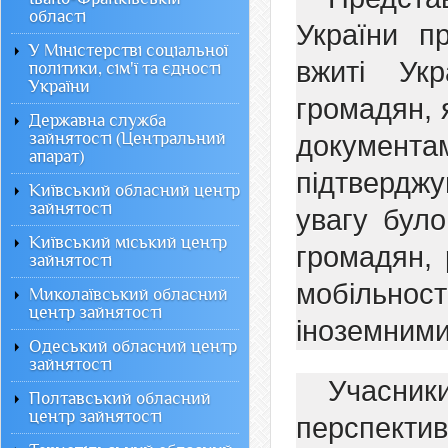
області
України п
У Міністерстві соціальної
вжиті Ук
політики, сім'ї та єдності
України
громадян, 
Державна служба
зайнятості (Центральний
документ
апарат)
підтвердж
Київський обласний центр
зайнятості
увагу бул
Київський міський центр
громадян, 
зайнятості
мобільност
Миколаївський обласний
центр зайнятості
іноземними
Одеський обласний центр
зайнятості
Учасни
Полтавський обласний
центр зайнятості
перспектив