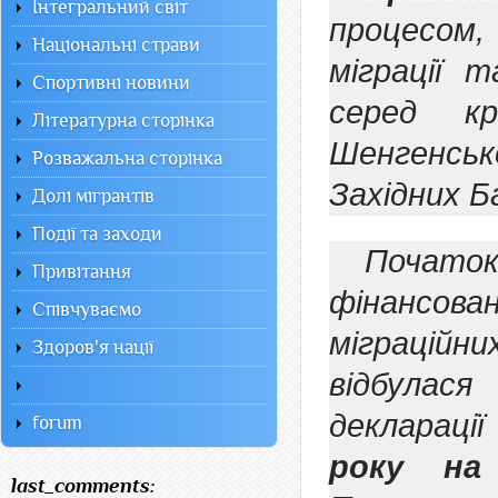
Інтегральний світ
процесом,
Національні страви
міграції 
Спортивні новини
серед кр
Літературна сторінка
Шенгенсь
Розважальна сторінка
Західних Б
Долі мігрантів
Події та заходи
Почат
Привітання
фінансо
Співчуваємо
міграційни
Здоров'я нації
відбул
деклараці
forum
року на 
last_comments: