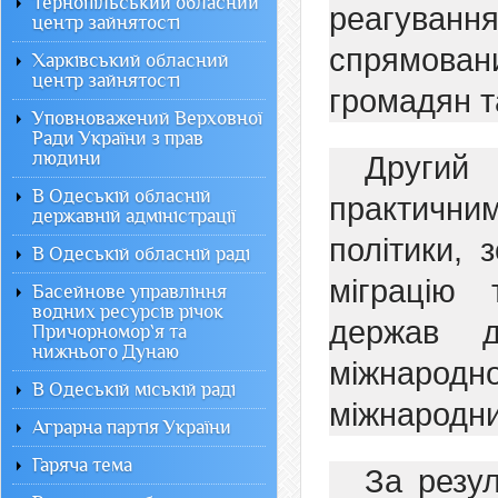
Тернопільський обласний
реагуван
центр зайнятості
спрямовани
Харківський обласний
центр зайнятості
громадян т
Уповноважений Верховної
Ради України з прав
людини
Другий
В Одеській обласній
практични
державній адміністрації
політики,
В Одеській обласній раді
міграцію 
Басейнове управління
водних ресурсів річок
держав д
Причорномор`я та
нижнього Дунаю
міжнародн
В Одеській міській раді
міжнародни
Аграрна партія України
Гаряча тема
За резу