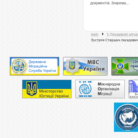
документів. Зокрема,...
main
У Державній мігра
Зустрічі Старших посадових