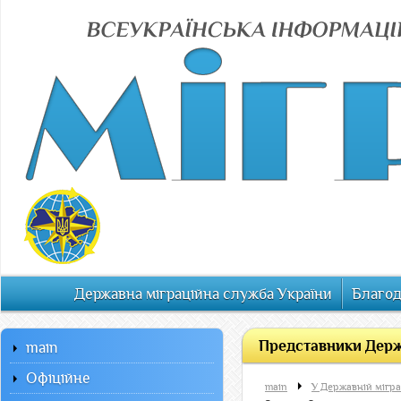
Державна міграційна служба України
Благод
Представники Держа
main
Офiцiйне
main
У Державній мігра