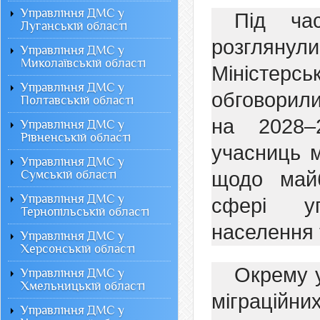
Управління ДМС у
Під ча
Луганській області
розглянули
Управління ДМС у
Миколаївській області
Міністерсь
Управління ДМС у
обговорили
Полтавській області
на 2028–
Управління ДМС у
Рівненській області
учасниць м
Управління ДМС у
Сумській області
щодо майб
Управління ДМС у
сфері уп
Тернопільській області
населення 
Управління ДМС у
Херсонській області
Окрему у
Управління ДМС у
Хмельницькій області
міграцій
Управління ДМС у