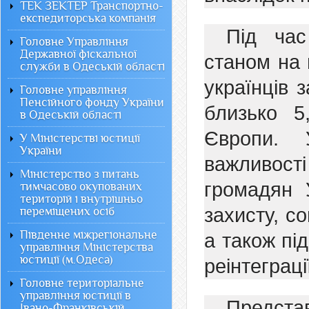
ТЕК ЗЕКТЕР Транспортно-
експедиторська компанія
Під час
Головне Управління
Державної фіскальної
станом на 
служби в Одеській області
українців 
Головне управління
Пенсійного фонду України
близько 5
в Одеській області
Європи. 
У Міністерстві юстиції
України
важливост
Міністерство з питань
громадян 
тимчасово окупованих
територій і внутрішньо
захисту, со
переміщених осіб
Південне міжрегіональне
а також пі
управління Міністерства
юстиції (м.Одеса)
реінтеграці
Головне територіальне
управління юстиції в
Предста
Івано-Франківській