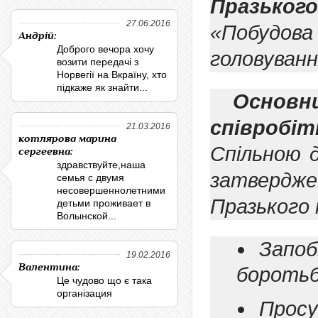
Празько
27.06.2016
«Побудова
Андрій:
Доброго вечора хочу
головуванн
возити передачі з
Норвегії на Вкраїну, хто
підкаже як знайти...
Основ
співробі
21.03.2016
котлярова марина
Спільною д
сергеевна:
здравствуйте,наша
затверджен
семья с двумя
несовершеннолетними
Празького 
детьми проживает в
Волынской...
Запо
19.02.2016
Валентина:
боротьб
Це чудово що є така
організация
Прос