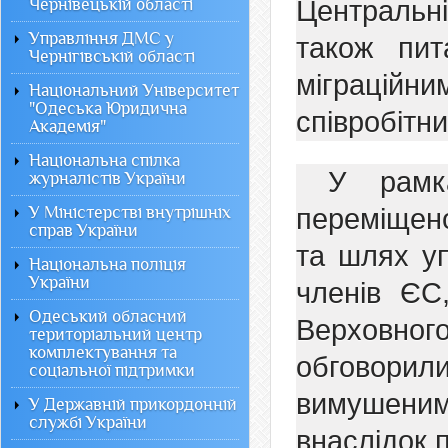
Чернівецькій області
Центральн
Управління ДМС у
також пит
Чернігівській області
міграційни
Національний Університет
"Одеська Юридична
співробітни
Академія"
Національна спілка
У рамка
журналістів України
У Міністерстві внутрішніх
переміщено
справ України
та шлях уп
Національна поліція
України
членів ЄС,
Одеський обласний
Верховног
територіальний центр
комплектування та
обговори
соціальної підтримки
вимушени
У Державній прикордонній
службі України
внаслідок п