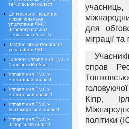
та Київській області
учасниць,
Центрально-південне
міжнародни
міжрегіональне
управління ДМС
для обгов
(Кіровоградська і
Черкаська області)
міграції та
Західне міжрегіональне
управління ДМС
Учасникі
Головне управління ДМС у
Харківській області
справ Рес
Управління ДМС у
Тошковськи
Вінницькій області
головуючої
Управління ДМС у
Волинській області
Кіпр, Ір
Управління ДМС у
Міжнарод
Житомирській області
політики (
Управління ДМС у
Запорізькій області