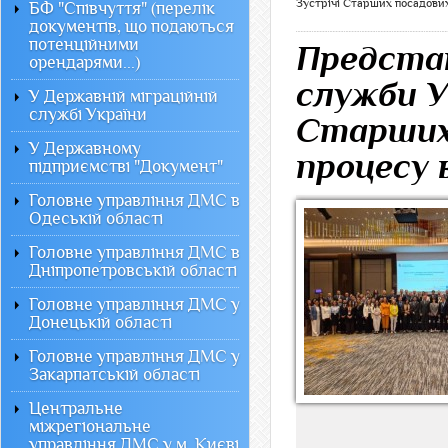
Зустрічі Старших посадових
БФ "Співчуття" (перелік
документів, що подаються
потенційними
Представ
орендарями...)
служби У
У Державній міграційній
службі України
Старших 
У Державному
процесу 
підприємстві "Документ"
Головне управління ДМС в
Одеській області
Головне управління ДМС в
Дніпропетровській області
Головне управління ДМС у
Донецькій області
Головне управління ДМС у
Закарпатській області
Центральне
міжрегіональне
управління ДМС у м. Києві