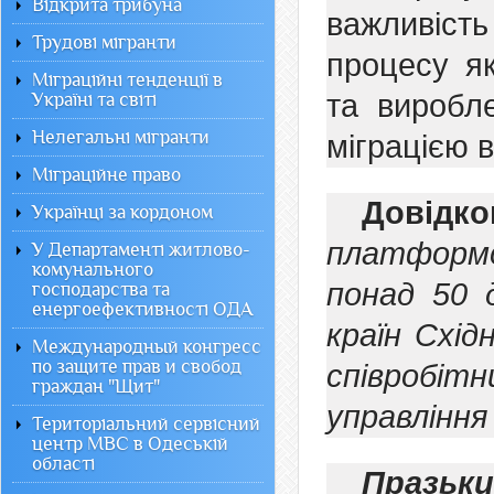
Відкрита трибуна
важливіс
Трудові мігранти
процесу як
Міграційні тенденції в
та виробле
Україні та світі
Нелегальні мігранти
міграцією в
Міграційне право
Довідко
Українці за кордоном
платформою
У Департаменті житлово-
комунального
понад 50 
господарства та
енергоефективності ОДА
країн Схі
Международный конгресс
по защите прав и свобод
співробітн
граждан "Щит"
управління
Територіальний сервісний
центр МВС в Одеській
області
Празьк