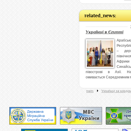
related_news:
Українці в Єгипті
Арабськ
Республ
– дер
північн
Афри
Синайсь
півострові в Азії. Н
омивається Середземним м
main
Українці за кордо