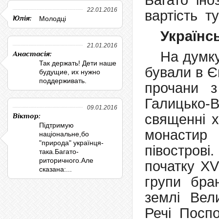
Багато іно
22.01.2016
вартість ту
Юлія:
Молодці
Українс
21.01.2016
На думку
Анастасія:
Так держать! Дети наше
бували в Є
будущие, их нужно
поддерживать.
прочани з
Галицько-В
09.01.2016
священні х
Віктор:
Підтримую
монастир
національне,бо
"природа" українця-
півострові.
така.Багато-
риторичного.Але
початку XV
сказана:...
групи бра
землі Вели
Речі Поспо