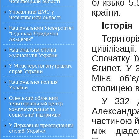
близько 5,
Чернівецькій області
країни.
Управління ДМС у
Чернігівській області
Історія
Національний Університет
"Одеська Юридична
Терито
Академія"
цивілізаці
Національна спілка
журналістів України
Спочатку ї
У Міністерстві внутрішніх
Єгипет. У 
справ України
Міна об’є
Національна поліція
столицею в
України
Одеський обласний
У 332 д
територіальний центр
Александ
комплектування та
соціальної підтримки
частиною й
У Державній прикордонній
між діад
службі України