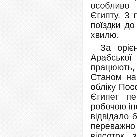
особливо 
Єгипту. З 
поїздки до
хвилю.
За оріє
Арабсько
працюють,
Станом на
обліку Пос
Єгипет пе
робочою ін
відвідало 
переважно
відсоток 