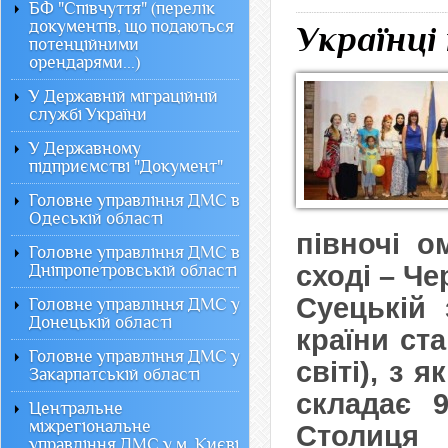
БФ "Співчуття" (перелік
документів, що подаються
Українці
потенційними
орендарями...)
У Державній міграційній
службі України
У Державному
підприємстві "Документ"
Головне управління ДМС в
Одеській області
півночі 
Головне управління ДМС в
сході – Ч
Дніпропетровській області
Суецькій
Головне управління ДМС у
Донецькій області
країни ста
Головне управління ДМС у
світі), з 
Закарпатській області
складає 9
Центральне
міжрегіональне
Столиця 
управління ДМС у м. Києві