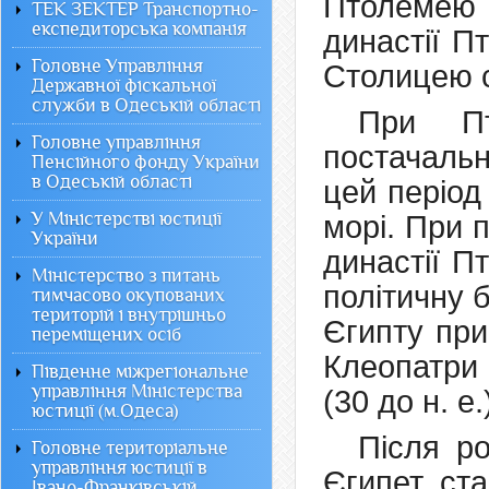
Птолемею Л
ТЕК ЗЕКТЕР Транспортно-
експедиторська компанія
династії Пт
Головне Управління
Столицею с
Державної фіскальної
служби в Одеській області
При Пт
Головне управління
постачальн
Пенсійного фонду України
в Одеській області
цей період
У Міністерстві юстиції
морі. При 
України
династії П
Міністерство з питань
політичну 
тимчасово окупованих
територій і внутрішньо
Єгипту при
переміщених осіб
Клеопатри 
Південне міжрегіональне
управління Міністерства
(30 до н. е.
юстиції (м.Одеса)
Після ро
Головне територіальне
управління юстиції в
Єгипет ста
Івано-Франківській