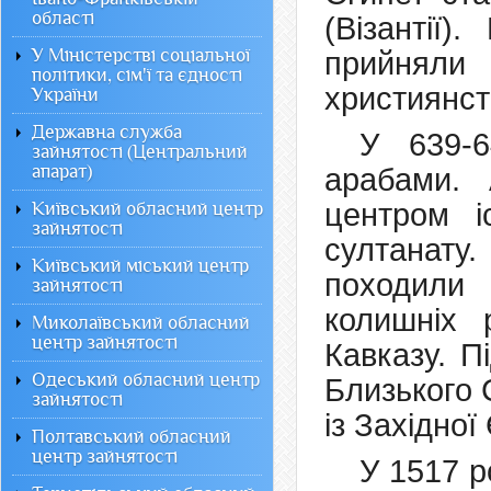
області
(Візантії
У Міністерстві соціальної
прийнял
політики, сім'ї та єдності
християнст
України
Державна служба
У 639-6
зайнятості (Центральний
апарат)
арабами.
центром і
Київський обласний центр
зайнятості
султанат
Київський міський центр
походили 
зайнятості
колишніх 
Миколаївський обласний
центр зайнятості
Кавказу. П
Одеський обласний центр
Близького 
зайнятості
із Західно
Полтавський обласний
центр зайнятості
У 1517 р