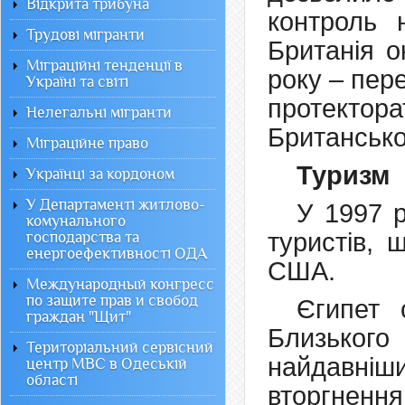
Відкрита трибуна
контроль 
Трудові мігранти
Британія о
Міграційні тенденції в
року – пер
Україні та світі
протектора
Нелегальні мігранти
Британсько
Міграційне право
Туризм
Українці за кордоном
У Департаменті житлово-
У 1997 р
комунального
туристів, 
господарства та
енергоефективності ОДА
США.
Международный конгресс
по защите прав и свобод
Єгипет 
граждан "Щит"
Близьког
Територіальний сервісний
найдавні
центр МВС в Одеській
області
вторгненн