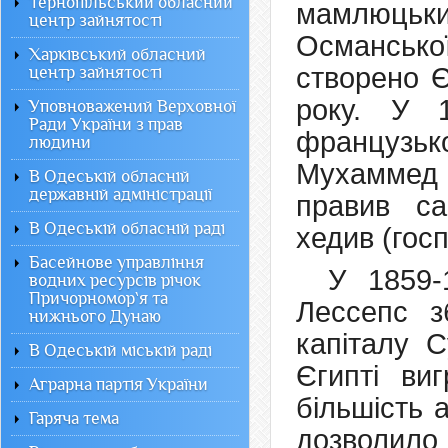
Тернопільський обласний
мамлюцьк
центр зайнятості
Османсько
Харківський обласний
створено Є
центр зайнятості
року. У 
Уповноважений Верховної
Ради України з прав
французь
людини
Мухаммед 
В Одеській обласній
державній адміністрації
правив са
В Одеській обласній раді
хедив (гос
Басейнове управління
У 1859-
водних ресурсів річок
Причорномор`я та
Лессепс з
нижнього Дунаю
капіталу 
В Одеській міській раді
Єгипті ви
Аграрна партія України
більшість 
Гаряча тема
дозволил