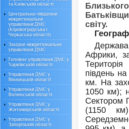
Близько
та Київській області
Батьківщин
Центрально-південне
міжрегіональне
світу.
управління ДМС
(Кіровоградська і
Географ
Черкаська області)
Держава
Західне міжрегіональне
управління ДМС
Африки, за
Головне управління ДМС у
Територія
Харківській області
південь на
Управління ДМС у
Вінницькій області
км. На зах
Управління ДМС у
1050 км); 
Волинській області
Сектором Г
Управління ДМС у
(1150 км
Житомирській області
Середземн
Управління ДМС у
Запорізькій області
995 км), а