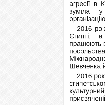
агресії в 
зуміла у
організаці
2016 рок
Єгипті, 
працюють в
посольства
Міжнародно
Шевченка й
2016 рок
єгипетсь
культурн
присвячені