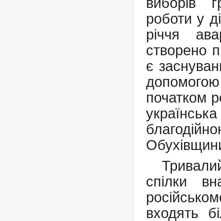
виборів 
роботи у ді
річчя ав
створено 
є заснуван
допомогою
початком р
українська
благодійно
Обухівщини
Тривали
спілки вн
російсько
входять б