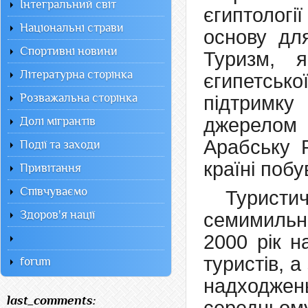
Інтегральний світ
єгиптологі
Національні страви
основу для
Спортивні новини
Туризм, 
Літературна сторінка
єгипетськ
Розважальна сторінка
підтримку
джерелом
Долі мігрантів
Арабську Р
Події та заходи
країні побу
Привітання
Співчуваємо
Туристи
Здоров'я нації
семимильн
2000 рік н
туристів, а
forum
надходже
last_comments: