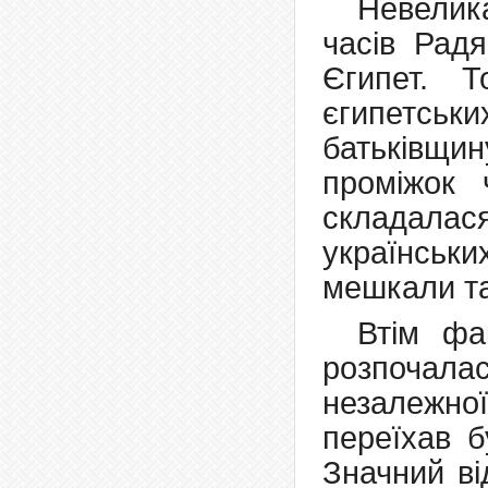
Невелик
часів Рад
Єгипет. Т
єгипетсь
батьківщ
проміжок 
складалас
українськи
мешкали та
Втім фа
розпочал
незалежно
переїхав б
Значний ві