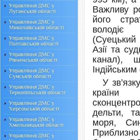
Управління ДМС у
Важливу ро
Луганській області
його стра
Управління ДМС у
володіє 
Миколаївській області
(Суецький
Управління ДМС у
Полтавській області
Азії та с
Управління ДМС у
канал), 
Рівненській області
Індійським
Управління ДМС у
Сумській області
У зв’яз
Управління ДМС у
країни 
Тернопільській області
сконцентр
Управління ДМС у
Херсонській області
дельти, т
Управління ДМС у
моря, Си
Хмельницькій області
Приблизно
Управління ДМС у