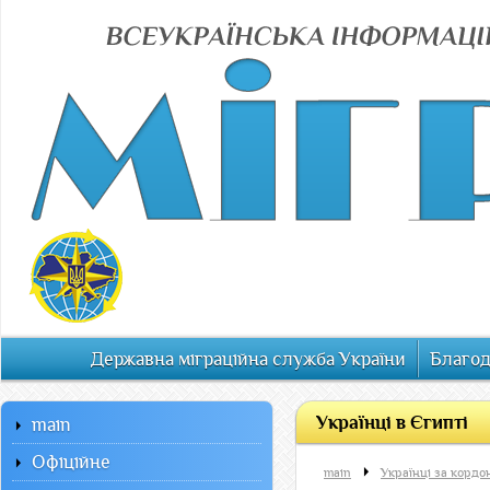
Державна міграційна служба України
Благод
Українці в Єгипті
main
Офiцiйне
main
Українці за кордо