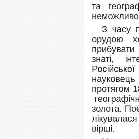
та геогра
неможливо
З часу 
орудою х
прибувати
знаті, ін
Російської
науковець 
протяго
географічн
золота. По
лікувалас
вірші.