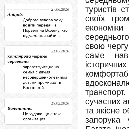
середньом
туристів с
27.06.2016
Андрій:
своїх гро
Доброго вечора хочу
возити передачі з
економіки
Норвегії на Вкраїну, хто
середнього
підкаже як знайти...
свою чергу
21.03.2016
саме нав
котлярова марина
сергеевна:
історичних
здравствуйте,наша
комфорт
семья с двумя
несовершеннолетними
вдоскона
детьми проживает в
Волынской...
транспорт.
сучасних ае
19.02.2016
Валентина:
та якісне 
Це чудово що є така
запорука 
організация