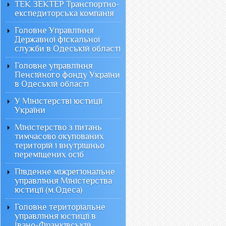
ТЕК ЗЕКТЕР Транспортно-
експедиторська компанія
Головне Управління
Державної фіскальної
служби в Одеській області
Головне управління
Пенсійного фонду України
в Одеській області
У Міністерстві юстиції
України
Міністерство з питань
тимчасово окупованих
територій і внутрішньо
переміщених осіб
Південне міжрегіональне
управління Міністерства
юстиції (м.Одеса)
Головне територіальне
управління юстиції в
Івано-Франківській