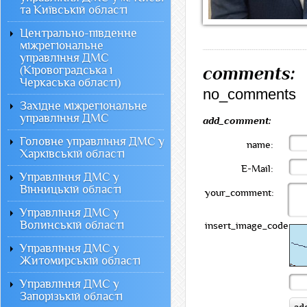
та Київській області
Центрально-південне
міжрегіональне
управління ДМС
comments:
(Кіровоградська і
Черкаська області)
no_comments
Західне міжрегіональне
управління ДМС
add_comment:
Головне управління ДМС у
name:
Харківській області
E-Mail:
Управління ДМС у
Вінницькій області
your_comment:
Управління ДМС у
Волинській області
insert_image_code:
Управління ДМС у
Житомирській області
Управління ДМС у
Запорізькій області