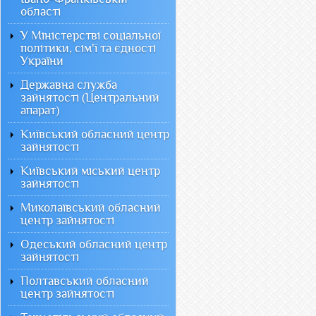
області
У Міністерстві соціальної
політики, сім'ї та єдності
України
Державна служба
зайнятості (Центральний
апарат)
Київський обласний центр
зайнятості
Київський міський центр
зайнятості
Миколаївський обласний
центр зайнятості
Одеський обласний центр
зайнятості
Полтавський обласний
центр зайнятості