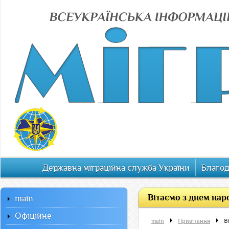
Державна міграційна служба України
Благод
Вітаємо з днем нар
main
Офiцiйне
main
Привітання
В