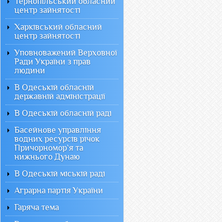
Тернопільський обласний
центр зайнятості
Харківський обласний
центр зайнятості
Уповноважений Верховної
Ради України з прав
людини
В Одеській обласній
державній адміністрації
В Одеській обласній раді
Басейнове управління
водних ресурсів річок
Причорномор`я та
нижнього Дунаю
В Одеській міській раді
Аграрна партія України
Гаряча тема