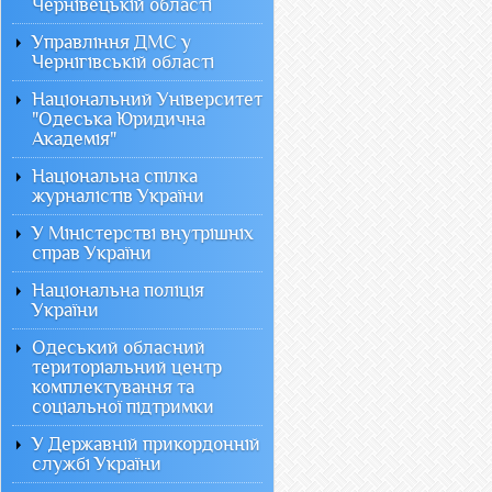
Чернівецькій області
Управління ДМС у
Чернігівській області
Національний Університет
"Одеська Юридична
Академія"
Національна спілка
журналістів України
У Міністерстві внутрішніх
справ України
Національна поліція
України
Одеський обласний
територіальний центр
комплектування та
соціальної підтримки
У Державній прикордонній
службі України