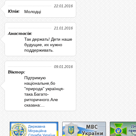
22.01.2016
Юлія:
Молодці
21.01.2016
Анастасія:
Так держать! Дети наше
будущие, их нужно
поддерживать.
09.01.2016
Віктор:
Підтримую
національне,бо
"природа" українця-
така.Багато-
риторичного.Але
сказана:...