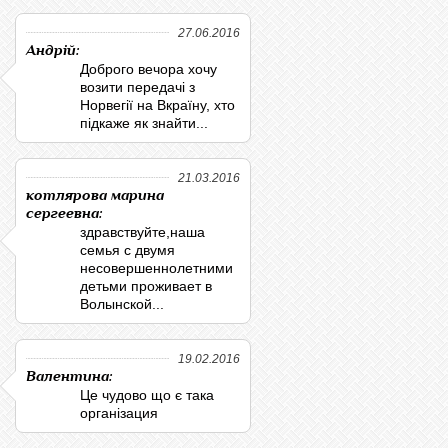
27.06.2016
Андрій:
Доброго вечора хочу
возити передачі з
Норвегії на Вкраїну, хто
підкаже як знайти...
21.03.2016
котлярова марина
сергеевна:
здравствуйте,наша
семья с двумя
несовершеннолетними
детьми проживает в
Волынской...
19.02.2016
Валентина:
Це чудово що є така
організация