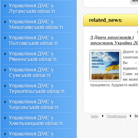
Управління ДМС у
Луганській області
related_news:
Управління ДМС у
Миколаївській області
Управління ДМС у
З Днем захисників і
Полтавській області
захисниць України 20
Дорогі з
Управління ДМС у
захисниц
Рівненській області
Ви – 
відважні
Управління ДМС у
Саме за
Сумській області
ми може
Управління ДМС у
працювати, будувати майбу
Тернопільській області
Управління ДМС у
Херсонській області
main
Привітання
В
Управління ДМС у
Хмельницькій області
Управління ДМС у