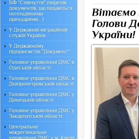
БФ "Співчуття" (перелік
документів, що подаються
Вітаємо 
потенційними
орендарями...)
Голови Д
У Державній міграційній
України!
службі України
У Державному
підприємстві "Документ"
Головне управління ДМС в
Одеській області
Головне управління ДМС в
Дніпропетровській області
Головне управління ДМС у
Донецькій області
Головне управління ДМС у
Закарпатській області
Центральне
міжрегіональне
управління ДМС у м. Києві