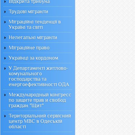
Відкрита трибуна
Трудові мігранти
Міграційні тенденції в
Україні та світі
Нелегальні мігранти
Міграційне право
Українці за кордоном
У Департаменті житлово-
комунального
господарства та
енергоефективності ОДА
Международный конгресс
по защите прав и свобод
граждан "Щит"
Територіальний сервісний
центр МВС в Одеській
області