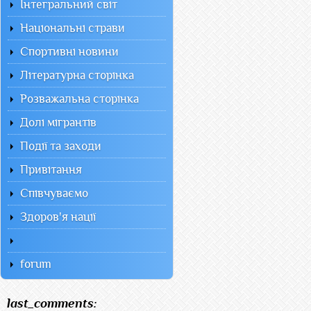
Інтегральний світ
Національні страви
Спортивні новини
Літературна сторінка
Розважальна сторінка
Долі мігрантів
Події та заходи
Привітання
Співчуваємо
Здоров'я нації
forum
last_comments: