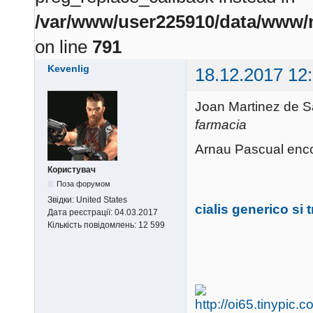
/var/www/user225910/data/www/m
on line
791
Kevenlig
18.12.2017 12
Joan Martinez de S
farmacia
Arnau Pascual enco
Користувач
Поза форумом
Звідки:
United States
cialis generico si 
Дата реєстрації:
04.03.2017
Кількість повідомлень:
12 599