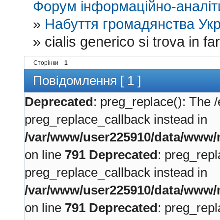
Форум інформаційно-аналіти
»
Набуття громадянства Укр
»
cialis generico si trova in f
Сторінки
1
Повідомлення [ 1 ]
Deprecated
: preg_replace(): The /
preg_replace_callback instead in
/var/www/user225910/data/www/m
on line
791
Deprecated
: preg_repl
preg_replace_callback instead in
/var/www/user225910/data/www/m
on line
791
Deprecated
: preg_repl