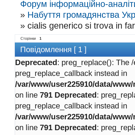
Форум інформаційно-аналіти
»
Набуття громадянства Укр
»
cialis generico si trova in f
Сторінки
1
Повідомлення [ 1 ]
Deprecated
: preg_replace(): The /
preg_replace_callback instead in
/var/www/user225910/data/www/m
on line
791
Deprecated
: preg_repl
preg_replace_callback instead in
/var/www/user225910/data/www/m
on line
791
Deprecated
: preg_repl