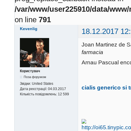
/var/www/user225910/data/www/m
on line
791
Kevenlig
18.12.2017 12
Joan Martinez de S
farmacia
Arnau Pascual enco
Користувач
Поза форумом
Звідки:
United States
cialis generico si 
Дата реєстрації:
04.03.2017
Кількість повідомлень:
12 599