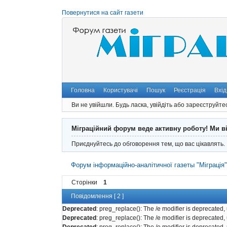
Повернутися на сайт газети
Головна
Користувачі
Пошук
Реєстрація
Вхід
Ви не увійшли.
Будь ласка, увійдіть або зареєструйте
Міграційний форум веде активну роботу! Ми в
Приєднуйтесь до обговорення тем, що вас цікавлять.
Форум інформаційно-аналітичної газеты "Міграція
Сторінки
1
Повідомлення [ 2 ]
Deprecated
: preg_replace(): The /e modifier is deprecated
Deprecated
: preg_replace(): The /e modifier is deprecated
Deprecated
: preg_replace(): The /e modifier is deprecated