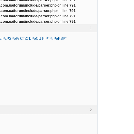
com.ua/forum/include/parser.php
on line
791
com.ua/forum/include/parser.php
on line
791
com.ua/forum/include/parser.php
on line
791
com.ua/forum/include/parser.php
on line
791
1
 РєРЅРёРі СЋСЂРёСЏ РІР°Р»РёРЅР°
2