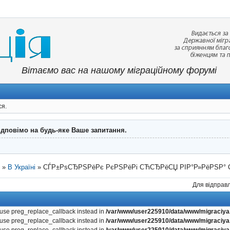
Вітаємо вас на нашому міграційному форумі
ся.
ідповімо на будь-яке Ваше запитання.
"
»
В Україні
»
СЃР±РѕСЂРЅРёРє РєРЅРёРі СЋСЂРёСЏ РІР°Р»РёРЅР° 
Для відправл
, use preg_replace_callback instead in
/var/www/user225910/data/www/migraciya.
, use preg_replace_callback instead in
/var/www/user225910/data/www/migraciya.
, use preg_replace_callback instead in
/var/www/user225910/data/www/migraciya.