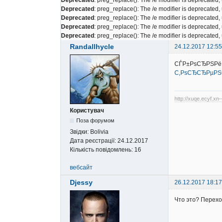
Deprecated
: preg_replace(): The /e modifier is deprecated
Deprecated
: preg_replace(): The /e modifier is deprecated
Deprecated
: preg_replace(): The /e modifier is deprecated
Deprecated
: preg_replace(): The /e modifier is deprecated
Randallhycle
24.12.2017 12:55
СЃР±РѕСЂРЅРёР
С‚РѕСЂСЂРµРЅ
http://xuqe.ecyf.xn
Користувач
Поза форумом
Звідки:
Bolivia
Дата реєстрації:
24.12.2017
Кількість повідомлень:
16
вебсайт
Djessy
26.12.2017 18:17
Что это? Перехо