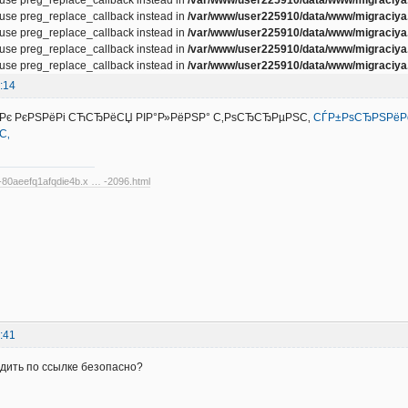
, use preg_replace_callback instead in
/var/www/user225910/data/www/migraciya.
, use preg_replace_callback instead in
/var/www/user225910/data/www/migraciya.
, use preg_replace_callback instead in
/var/www/user225910/data/www/migraciya.
, use preg_replace_callback instead in
/var/www/user225910/data/www/migraciya.
:14
є РєРЅРёРі СЋСЂРёСЏ РІР°Р»РёРЅР° С‚РѕСЂСЂРµРЅС‚
СЃР±РѕСЂРЅРёРє
С‚
--80aeefq1afqdie4b.x … -2096.html
:41
дить по ссылке безопасно?