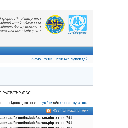
Активні теми
Теми без відповідей
С‚РѕСЂСЂРµРЅС‚
ення відповіді ви повинні
увійти
або
зареєструватися
RSS підписка на тему
com.ua/forum/include/parser.php
on line
791
com.ua/forum/include/parser.php
on line
791
com.ua/forum/include/parser.php
on line
791