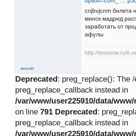
option=com_ … p;i
cnjbvjcnm билета 
минск мадрид расп
заработать от пр
афулы
http://brosnow.ru/6-s
вебсайт
Deprecated
: preg_replace(): The /
preg_replace_callback instead in
/var/www/user225910/data/www/m
on line
791
Deprecated
: preg_repl
preg_replace_callback instead in
/var/www/user225910/data/www/m