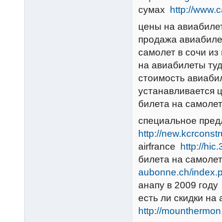
сумах
http://www.c
цены на авиабилет
продажа авиабиле
самолет в сочи и
на авиабилеты туд
стоимость авиабил
устанавливается ц
билета на самоле
специальное пред
http://new.kcrconst
airfrance
http://hi
билета на самоле
aubonne.ch/index.
анапу в 2009 год
есть ли скидки н
http://mounthermo