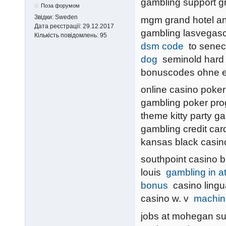
gambling support g
Поза форумом
Звідки:
Sweden
mgm grand hotel an
Дата реєстрації:
29.12.2017
gambling lasvegas
Кількість повідомлень:
95
dsm code
to senec
dog
seminold hard
bonuscodes ohne 
online casino poke
gambling poker pro
theme kitty party 
gambling credit ca
kansas black casin
southpoint casino 
louis
gambling in a
bonus
casino lingu
casino w. v
machin
jobs at mohegan sun