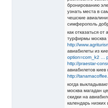
бронированию эле
узнать места в са
чешские авиалини
симферополь добр
как отказаться от
турфирмы москва
http://www.agritur
авиабилеты из ки
option=com_k2 … 
http://praestar-con
авиабилетов киев
http://tanamacoffe
когда выкладываю
москва магадан це
скидки на авиаби
календарь низких 