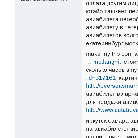
оплата другим лиц
ютэйр ташкент new
авиабилета петер
авиабилету в пет
авиабилетов волг
екатеринбург мос
make my trip com
… mp;lang=it
стоим
сколько часов в п
;id=319161
картин
http://overseasmar
авиабилет в ларн
для продажи авиа
http://www.cutabov
иркутск самара а
на авиабилеты кие
расписание самоле