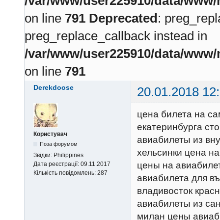
/var/www/user225910/data/www/m
on line
791
Deprecated
: preg_repl
preg_replace_callback instead in
/var/www/user225910/data/www/m
on line
791
Derekdoose
20.01.2018 12
цена билета на са
екатеринбурга ст
Користувач
авиабилеты из вну
Поза форумом
хельсинки цена н
Звідки:
Philippines
цены на авиабиле
Дата реєстрації:
09.11.2017
Кількість повідомлень:
287
авиабилета для въ
владивосток красн
авиабилеты из сан
милан цены авиаб