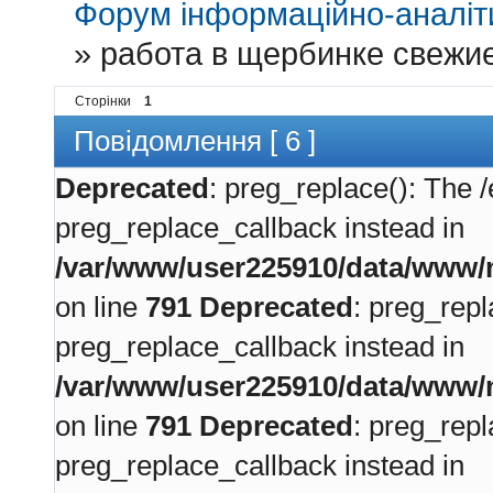
Форум інформаційно-аналіти
»
работа в щербинке свежи
Сторінки
1
Повідомлення [ 6 ]
Deprecated
: preg_replace(): The /
preg_replace_callback instead in
/var/www/user225910/data/www/m
on line
791
Deprecated
: preg_repl
preg_replace_callback instead in
/var/www/user225910/data/www/m
on line
791
Deprecated
: preg_repl
preg_replace_callback instead in