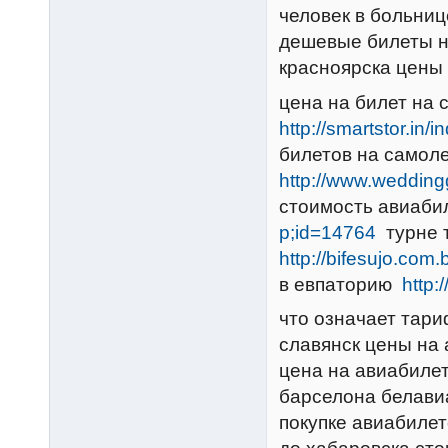
человек в больни
дешевые билеты на
красноярска цены
цена на билет на
http://smartstor.in
билетов на самол
http://www.weddingg
стоимость авиаб
p;id=14764
турне 
http://bifesujo.com
в евпаторию
http
что означает тари
славянск цены на
цена на авиабиле
барселона белави
покупке авиабилет