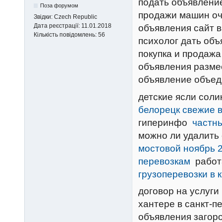
подать объявлени
Поза форумом
продажи машин оч
Звідки:
Czech Republic
Дата реєстрації:
11.01.2018
объявления сайт 
Кількість повідомлень:
56
психолог дать объ
покупка и продажа
объявления размес
объявление объе
детские ясли сол
белорецк свежие 
гиперинфо
частн
можно ли удалить
мостовой ноябрь 
перевозкам
работ
грузоперевозки в 
договор на услуги
хантере в санкт-п
объявления загор