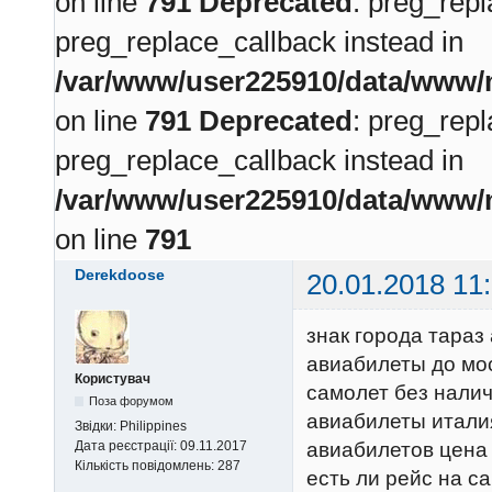
on line
791
Deprecated
: preg_repl
preg_replace_callback instead in
/var/www/user225910/data/www/m
on line
791
Deprecated
: preg_repl
preg_replace_callback instead in
/var/www/user225910/data/www/m
on line
791
Derekdoose
20.01.2018 11
знак города тараз
авиабилеты до мос
Користувач
самолет без нали
Поза форумом
авиабилеты италия
Звідки:
Philippines
авиабилетов цена
Дата реєстрації:
09.11.2017
Кількість повідомлень:
287
есть ли рейс на с