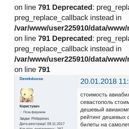
on line
791
Deprecated
: preg_repl
preg_replace_callback instead in
/var/www/user225910/data/www/m
on line
791
Deprecated
: preg_repl
preg_replace_callback instead in
/var/www/user225910/data/www/m
on line
791
Derekdoose
20.01.2018 11
стоимость авиабил
севастополь стои
Користувач
дешевый авиакомп
Поза форумом
рейтинг дешевых 
Звідки:
Philippines
билеты на самолет
Дата реєстрації:
09.11.2017
Кількість повідомлень:
287