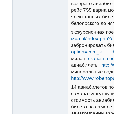
возврате авиабиле
рейс 755 варна м
электронных биле
белоярского до ня
экскурсионная по
izba.pl/index.php?
забронировать би
option=com_k … ;i
милан
скачать пе
авиабилеты
http:
минеральные воды
http://www.roberto
14 авиабилетов по
самара сургут куп
стоимость авиабил
билета на самоле
авиакомпании аэр