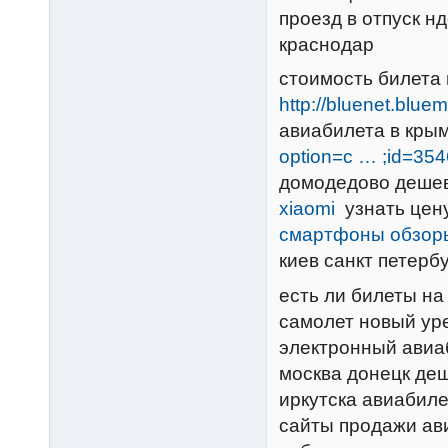
проезд в отпуск н
краснодар
стоимость билета
http://bluenet.blu
авиабилета в кры
option=c … ;id=35
домодедово деш
xiaomi
узнать цену
смартфоны обзоры
киев санкт петер
есть ли билеты на
самолет новый ур
электронный авиа
москва донецк де
иркутска авиабиле
сайты продажи ави