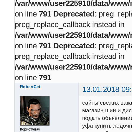
/var/www/user225910/data/www/m
on line
791
Deprecated
: preg_repl
preg_replace_callback instead in
/var/www/user225910/data/www/m
on line
791
Deprecated
: preg_repl
preg_replace_callback instead in
/var/www/user225910/data/www/m
on line
791
RobertCet
13.01.2018 09
сайты свежих вак
магазин шин и дис
подать объявление
уфа купить лодоч
Користувач