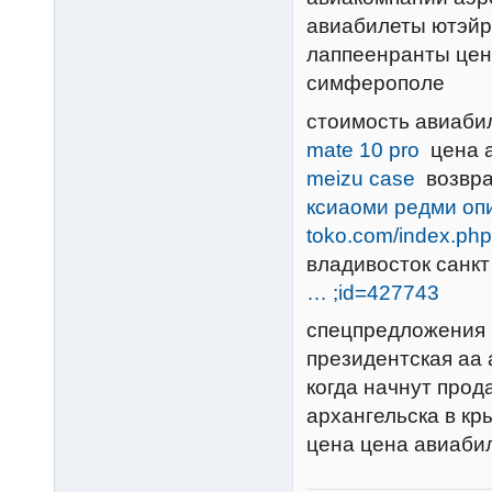
авиабилеты ютэйр
лаппеенранты цена
симферополе
стоимость авиаби
mate 10 pro
цена а
meizu case
возвра
ксиаоми редми оп
toko.com/index.ph
владивосток санк
… ;id=427743
спецпредложения н
президентская aа 
когда начнут прод
архангельска в кр
цена цена авиабил