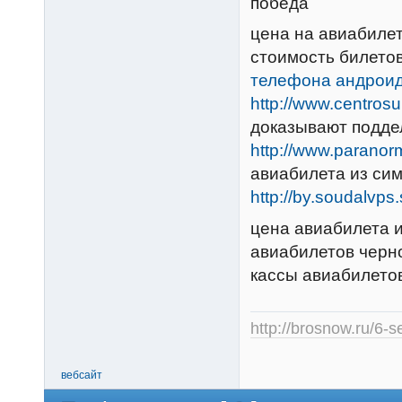
победа
цена на авиабиле
стоимость билето
телефона андрои
http://www.centro
доказывают подде
http://www.parano
авиабилета из си
http://by.soudalvps
цена авиабилета и
авиабилетов черн
кассы авиабилето
http://brosnow.ru/6-s
вебсайт