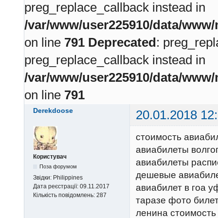
preg_replace_callback instead in
/var/www/user225910/data/www/m
on line
791
Deprecated
: preg_repl
preg_replace_callback instead in
/var/www/user225910/data/www/m
on line
791
Derekdoose
20.01.2018 12
стоимость авиабил
авиабилеты волго
Користувач
авиабилеты распи
Поза форумом
дешевые авиабиле
Звідки:
Philippines
авиабилет в гоа у
Дата реєстрації:
09.11.2017
Кількість повідомлень:
287
таразе фото биле
ленина стоимость 