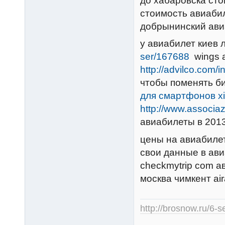
до хабаровска ст
стоимость авиабил
добрынинский ави
y авиабилет киев
ser/167688
wings 
http://advilco.com
чтобы поменять б
для смартфонов x
http://www.associa
авиабилеты в 201
цены на авиабиле
свои данные в ав
checkmytrip com а
москва чимкент ai
http://brosnow.ru/6-s