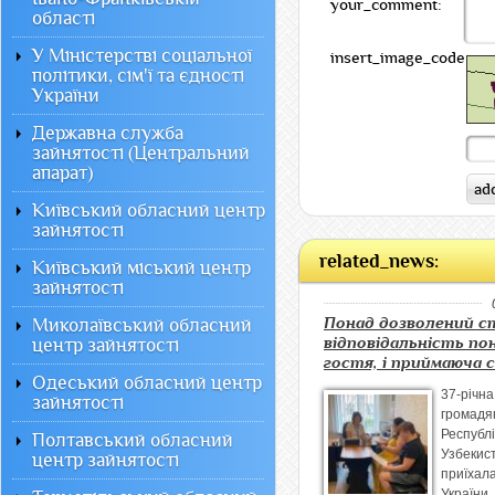
your_comment:
області
У Міністерстві соціальної
insert_image_code:
політики, сім'ї та єдності
України
Державна служба
зайнятості (Центральний
апарат)
Київський обласний центр
зайнятості
related_news:
Київський міський центр
зайнятості
Понад дозволений с
Миколаївський обласний
відповідальність пон
центр зайнятості
гостя, і приймаюча 
Одеський обласний центр
37-річна
зайнятості
громадя
Республі
Полтавський обласний
Узбекис
центр зайнятості
приї
України