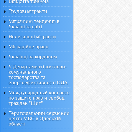
Відкрита трибуна
Трудові мігранти
Міграційні тенденції в
Україні та світі
Нелегальні мігранти
Міграційне право
Українці за кордоном
У Департаменті житлово-
комунального
господарства та
енергоефективності ОДА
Международный конгресс
по защите прав и свобод
граждан "Щит"
Територіальний сервісний
центр МВС в Одеській
області