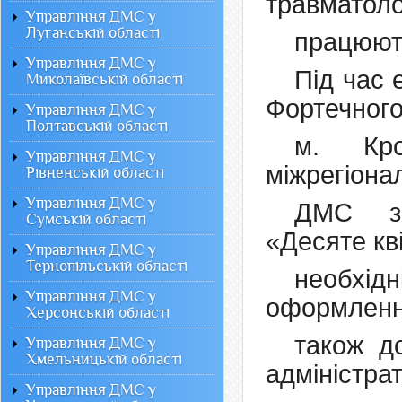
травматолог
Управління ДМС у
Луганській області
працюють
Управління ДМС у
Під час 
Миколаївській області
Фортечного
Управління ДМС у
Полтавській області
м. Кроп
Управління ДМС у
міжрегіона
Рівненській області
Управління ДМС у
ДМС зв
Сумській області
«Десяте кві
Управління ДМС у
Тернопільській області
необхідн
Управління ДМС у
оформленн
Херсонській області
також д
Управління ДМС у
Хмельницькій області
адміністра
Управління ДМС у