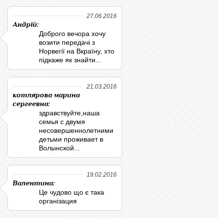
27.06.2016
Андрій:
Доброго вечора хочу
возити передачі з
Норвегії на Вкраїну, хто
підкаже як знайти...
21.03.2016
котлярова марина
сергеевна:
здравствуйте,наша
семья с двумя
несовершеннолетними
детьми проживает в
Волынской...
19.02.2016
Валентина:
Це чудово що є така
організация