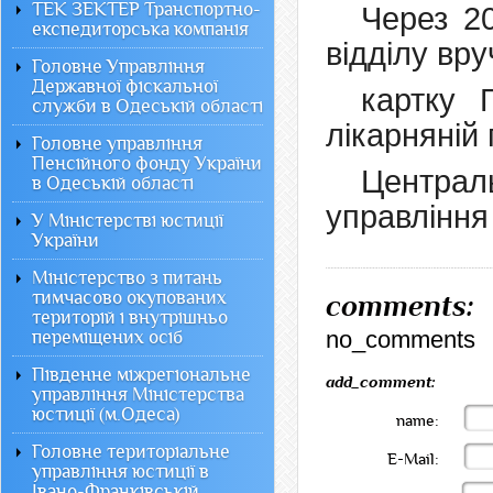
ТЕК ЗЕКТЕР Транспортно-
Через 2
експедиторська компанія
відділу вру
Головне Управління
Державної фіскальної
картку 
служби в Одеській області
лікарняній 
Головне управління
Пенсійного фонду України
Центра
в Одеській області
управлінн
У Міністерстві юстиції
України
Міністерство з питань
тимчасово окупованих
comments:
територій і внутрішньо
no_comments
переміщених осіб
Південне міжрегіональне
add_comment:
управління Міністерства
юстиції (м.Одеса)
name:
Головне територіальне
E-Mail:
управління юстиції в
Івано-Франківській