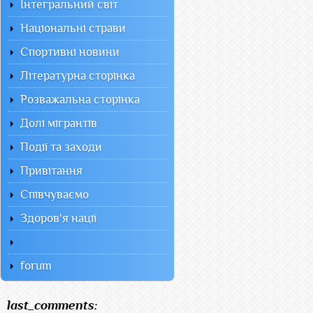
Інтегральний світ
Національні страви
Спортивні новини
Літературна сторінка
Розважальна сторінка
Долі мігрантів
Події та заходи
Привітання
Співчуваємо
Здоров'я нації
forum
last_comments: