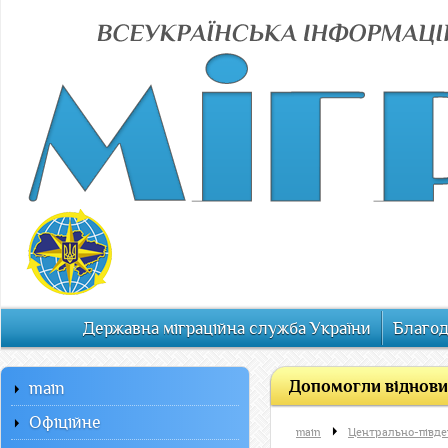
Державна міграційна служба України
Благод
Допомогли відновит
main
Офiцiйне
main
Центрально-півден