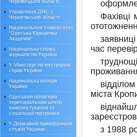
Чернівецькій області
оформле
Управління ДМС у
Фахівці 
Чернігівській області
ототожнен
Національний Університет
"Одеська Юридична
заявниці
Академія"
час переві
Національна спілка
журналістів України
труднощ
У Міністерстві внутрішніх
проживання
справ України
Національна поліція
відділо
України
міста Кроп
Одеський обласний
територіальний центр
віднайш
комплектування та
соціальної підтримки
зареєстров
У Державній прикордонній
з 1988 р
службі України