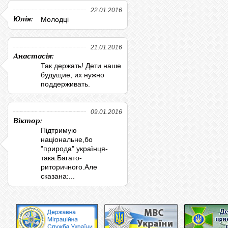
22.01.2016
Юлія:
Молодці
21.01.2016
Анастасія:
Так держать! Дети наше
будущие, их нужно
поддерживать.
09.01.2016
Віктор:
Підтримую
національне,бо
"природа" українця-
така.Багато-
риторичного.Але
сказана:...