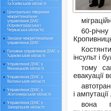
та Київській області
Центрально-південне
міжрегіональне
міграцій
управління ДМС
(Кіровоградська і
60-річн
Черкаська області)
Кропивниць
Західне міжрегіональне
управління ДМС
Костянт
Головне управління ДМС у
Харківській області
інсульт і 
Управління ДМС у
тому са
Вінницькій області
евакуації 
Управління ДМС у
Волинській області
автотран
Управління ДМС у
і ампутації
Житомирській області
Управління ДМС у
вона п
Запорізькій області