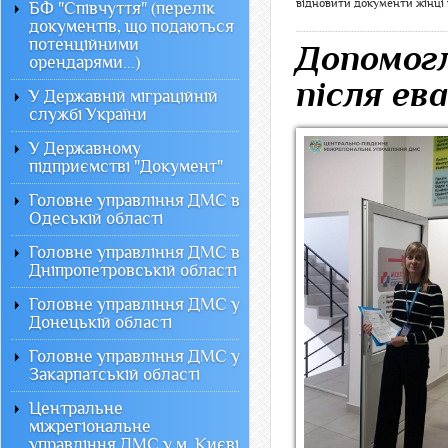
відновити документи жінці 
БФ "Співчуття" (перелік
документів, що подаються
потенційними
Допомогл
орендарями...)
після ев
У Державній міграційній
службі України
У Державному
підприємстві "Документ"
Головне управління ДМС в
Одеській області
Головне управління ДМС в
Дніпропетровській області
Головне управління ДМС у
Донецькій області
Головне управління ДМС у
Закарпатській області
Центральне
міжрегіональне
управління ДМС у м. Києві