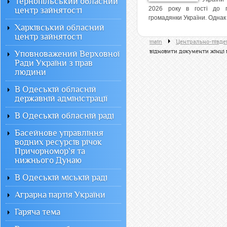
Тернопільський обласний
2026 року в гості до 
центр зайнятості
громадянки України. Однак 
Харківський обласний
центр зайнятості
main
Центрально-півден
відновити документи жінці 
Уповноважений Верховної
Ради України з прав
людини
В Одеській обласній
державній адміністрації
В Одеській обласній раді
Басейнове управління
водних ресурсів річок
Причорномор`я та
нижнього Дунаю
В Одеській міській раді
Аграрна партія України
Гаряча тема