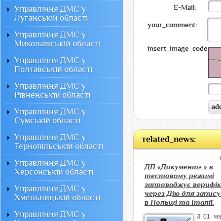
E-Mail:
Управління ДМС у
Луганській області
your_comment:
Управління ДМС у
Миколаївській області
insert_image_code:
Управління ДМС у
Полтавській області
Управління ДМС у
Рівненській області
Управління ДМС у
Сумській області
Управління ДМС у
related_news:
Тернопільській області
Управління ДМС у
ДП «Документ» » в
Херсонській області
тестовому режимі
запроваджує верифік
Управління ДМС у
через Дію для запису
Хмельницькій області
в Польщі та Італії.
Управління ДМС у
З 01 че