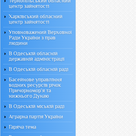
Тернопільський обласний
центр зайнятості
Харківський обласний
центр зайнятості
Уповноважений Верховної
Ради України з прав
людини
В Одеській обласній
державній адміністрації
В Одеській обласній раді
Басейнове управління
водних ресурсів річок
Причорномор`я та
нижнього Дунаю
В Одеській міській раді
Аграрна партія України
Гаряча тема