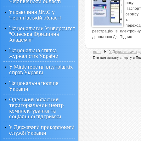
Чернівецькій області
року
Паспорт
Управління ДМС у
сервісу
Чернігівській області
та І
перех
Національний Університет
реєстрацію в електронну
"Одеська Юридична
допомогою Дія.Підпис...
Академія"
Національна спілка
main
У Державному під
журналістів України
Дію для запису в чергу в Пол
У Міністерстві внутрішніх
справ України
Національна поліція
України
Одеський обласний
територіальний центр
комплектування та
соціальної підтримки
У Державній прикордонній
службі України