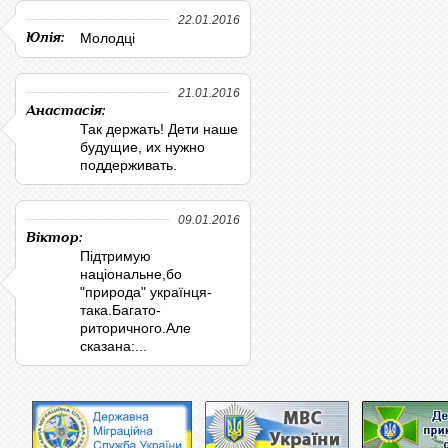
22.01.2016
Юлія:
Молодці
21.01.2016
Анастасія:
Так держать! Дети наше
будущие, их нужно
поддерживать.
09.01.2016
Віктор:
Підтримую
національне,бо
"природа" українця-
така.Багато-
риторичного.Але
сказана:...