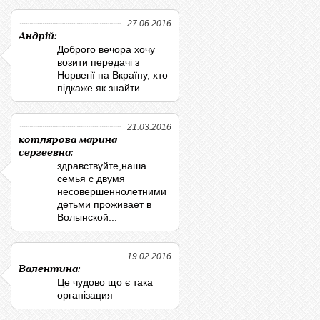
27.06.2016
Андрій:
Доброго вечора хочу
возити передачі з
Норвегії на Вкраїну, хто
підкаже як знайти...
21.03.2016
котлярова марина
сергеевна:
здравствуйте,наша
семья с двумя
несовершеннолетними
детьми проживает в
Волынской...
19.02.2016
Валентина:
Це чудово що є така
організация