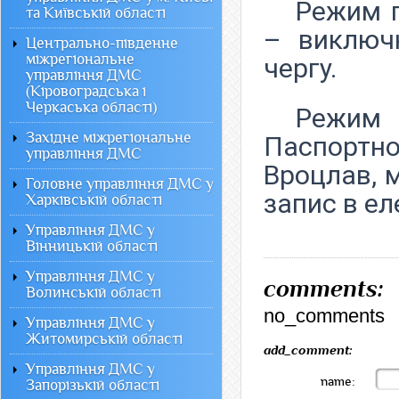
Режим п
та Київській області
– виключ
Центрально-південне
міжрегіональне
чергу.
управління ДМС
(Кіровоградська і
Черкаська області)
Режим
Західне міжрегіональне
Паспортно
управління ДМС
Вроцлав, м
Головне управління ДМС у
запис в ел
Харківській області
Управління ДМС у
Вінницькій області
Управління ДМС у
comments:
Волинській області
no_comments
Управління ДМС у
Житомирській області
add_comment:
Управління ДМС у
name:
Запорізькій області