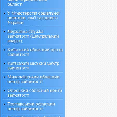
області
У Міністерстві соціальної
політики, сім'ї та єдності
України
Державна служба
зайнятості (Центральний
апарат)
Київський обласний центр
зайнятості
Київський міський центр
зайнятості
Миколаївський обласний
центр зайнятості
Одеський обласний центр
зайнятості
Полтавський обласний
центр зайнятості