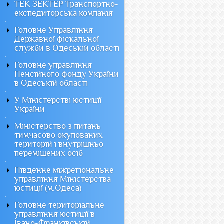
ТЕК ЗЕКТЕР Транспортно-
експедиторська компанія
Головне Управління
Державної фіскальної
служби в Одеській області
Головне управління
Пенсійного фонду України
в Одеській області
У Міністерстві юстиції
України
Міністерство з питань
тимчасово окупованих
територій і внутрішньо
переміщених осіб
Південне міжрегіональне
управління Міністерства
юстиції (м.Одеса)
Головне територіальне
управління юстиції в
Івано-Франківській