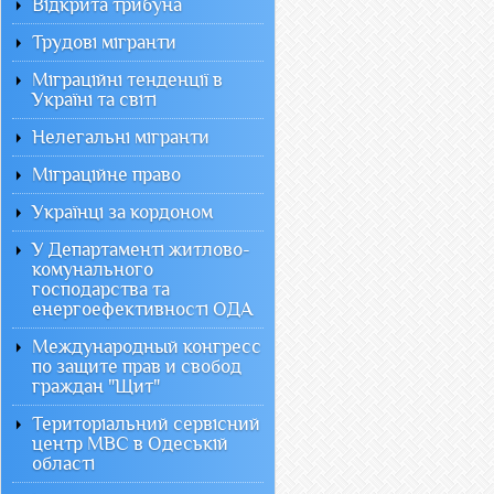
Відкрита трибуна
Трудові мігранти
Міграційні тенденції в
Україні та світі
Нелегальні мігранти
Міграційне право
Українці за кордоном
У Департаменті житлово-
комунального
господарства та
енергоефективності ОДА
Международный конгресс
по защите прав и свобод
граждан "Щит"
Територіальний сервісний
центр МВС в Одеській
області