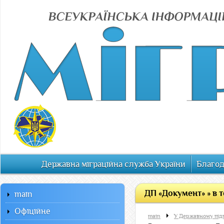
Державна міграційна служба України
Благод
ДП «Документ» » в 
main
Офiцiйне
main
У Державному під