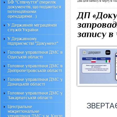
Дію для запису в чергу в Пол
БФ "Співчуття" (перелік
документів, що подаються
потенційними
ДП «Доку
орендарями...)
запровад
У Державній міграційній
службі України
запису в 
У Державному
підприємстві "Документ"
Головне управління ДМС в
Одеській області
Головне управління ДМС в
Дніпропетровській області
Головне управління ДМС у
Донецькій області
Головне управління ДМС у
Закарпатській області
ЗВЕРТА
Центральне
міжрегіональне
управління ДМС у м. Києві