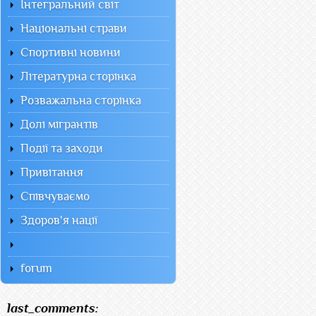
Інтегральний світ
Національні страви
Спортивні новини
Літературна сторінка
Розважальна сторінка
Долі мігрантів
Події та заходи
Привітання
Співчуваємо
Здоров'я нації
forum
last_comments: