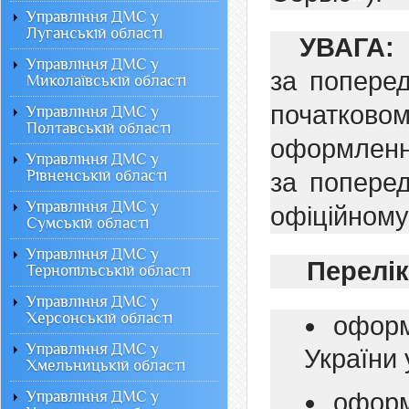
Управління ДМС у
Луганській області
УВАГА:
Управління ДМС у
за поперед
Миколаївській області
початковом
Управління ДМС у
Полтавській області
оформленн
Управління ДМС у
Рівненській області
за поперед
Управління ДМС у
офіційному
Сумській області
Управління ДМС у
Перелік
Тернопільській області
Управління ДМС у
Херсонській області
оформ
Управління ДМС у
України 
Хмельницькій області
Управління ДМС у
оформ