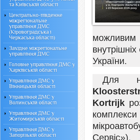
та Київській області
Центрально-південне
міжрегіональне
управління ДМС
(Кіровоградська і
можливим
Черкаська області)
внутрішніх
Західне міжрегіональне
управління ДМС
України.
Головне управління ДМС у
Харківській області
Для н
Управління ДМС у
Вінницькій області
Kloost
Управління ДМС у
Kortrijk
роз
Волинській області
комплекс
Управління ДМС у
Житомирській області
мікроавт
Управління ДМС у
Запорізькій області
Сервіс»).