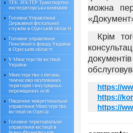
ТЕК ЗЕКТЕР Транспортно-
можна пер
експедиторська компанія
«Документ
Головне Управління
Державної фіскальної
служби в Одеській області
Крім то
Головне управління
Пенсійного фонду України
консульт
в Одеській області
документ
У Міністерстві юстиції
України
обслуговув
Міністерство з питань
тимчасово окупованих
територій і внутрішньо
https://w
переміщених осіб
https://ko
Південне міжрегіональне
https://w
управління Міністерства
юстиції (м.Одеса)
Головне територіальне
управління юстиції в
Івано-Франківській