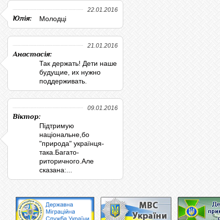
22.01.2016
Юлія:
Молодці
21.01.2016
Анастасія:
Так держать! Дети наше
будущие, их нужно
поддерживать.
09.01.2016
Віктор:
Підтримую
національне,бо
"природа" українця-
така.Багато-
риторичного.Але
сказана:...