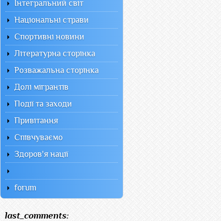
Інтегральний світ
Національні страви
Спортивні новини
Літературна сторінка
Розважальна сторінка
Долі мігрантів
Події та заходи
Привітання
Співчуваємо
Здоров'я нації
forum
last_comments: