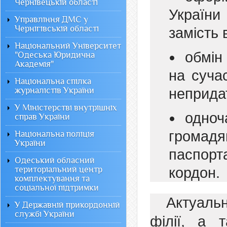
Чернівецькій області
України
Управління ДМС у
Чернігівській області
замість 
Національний Університет
обмін
"Одеська Юридична
Академія"
на суча
Національна спілка
журналістів України
непридат
У Міністерстві внутрішніх
одн
справ України
громадя
Національна поліція
України
паспорт
Одеський обласний
територіальний центр
кордон.
комплектування та
соціальної підтримки
Актуаль
У Державній прикордонній
службі України
філії, а 