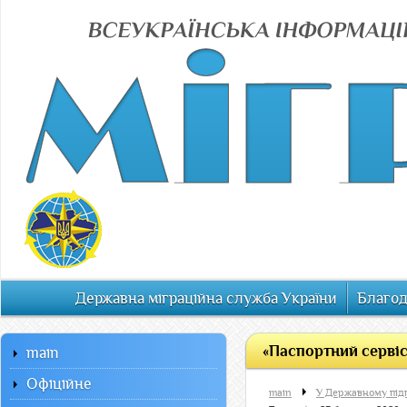
Державна міграційна служба України
Благод
«Паспортний сервіс
main
Офiцiйне
main
У Державному під