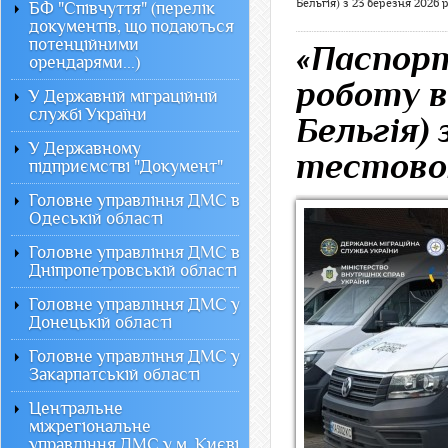
Бельгія) з 23 березня 2026 
БФ "Співчуття" (перелік
документів, що подаються
потенційними
«Паспорт
орендарями...)
роботу в
У Державній міграційній
службі України
Бельгія) 
У Державному
тестово
підприємстві "Документ"
Головне управління ДМС в
Одеській області
Головне управління ДМС в
Дніпропетровській області
Головне управління ДМС у
Донецькій області
Головне управління ДМС у
Закарпатській області
Центральне
міжрегіональне
управління ДМС у м. Києві