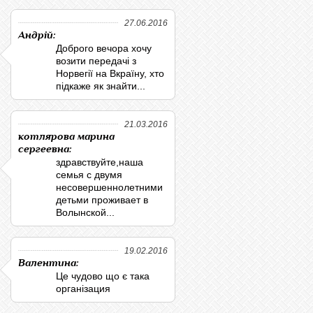
27.06.2016
Андрій:
Доброго вечора хочу
возити передачі з
Норвегії на Вкраїну, хто
підкаже як знайти...
21.03.2016
котлярова марина
сергеевна:
здравствуйте,наша
семья с двумя
несовершеннолетними
детьми проживает в
Волынской...
19.02.2016
Валентина:
Це чудово що є така
організация