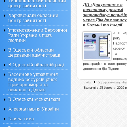
Тернопільський обласний
ДП «Документ» » в
центр зайнятості
тестовому режимі
запроваджує верифік
Харківський обласний
через Дію для запису
центр зайнятості
в Польщі та Італії.
Уповноважений Верховної
З 01 че
Ради України з прав
року
людини
Паспорт
сервісу
В Одеській обласній
та І
державній адміністрації
перех
реєстрацію в електронну
В Одеській обласній раді
допомогою Дія.Підпис...
Басейнове управління
водних ресурсів річок
main
У Державному під
Причорномор`я та
Бельгія) з 23 березня 2026 
нижнього Дунаю
В Одеській міській раді
Аграрна партія України
Гаряча тема