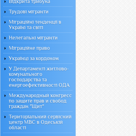
Відкрита трибуна
Трудові мігранти
Міграційні тенденції в
Україні та світі
Нелегальні мігранти
Міграційне право
Українці за кордоном
У Департаменті житлово-
комунального
господарства та
енергоефективності ОДА
Международный конгресс
по защите прав и свобод
граждан "Щит"
Територіальний сервісний
центр МВС в Одеській
області