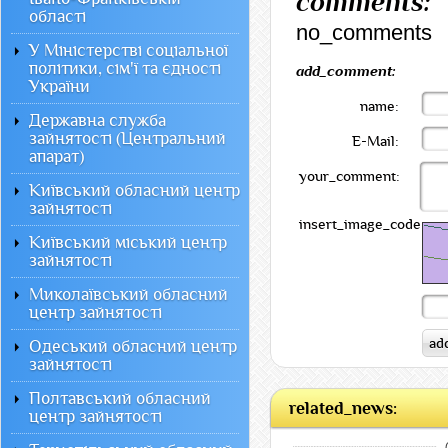
comments:
області
no_comments
У Міністерстві соціальної
політики, сім'ї та єдності
add_comment:
України
name:
Державна служба
зайнятості (Центральний
E-Mail:
апарат)
your_comment:
Київський обласний центр
зайнятості
insert_image_code:
Київський міський центр
зайнятості
Миколаївський обласний
центр зайнятості
Одеський обласний центр
зайнятості
Полтавський обласний
related_news:
центр зайнятості