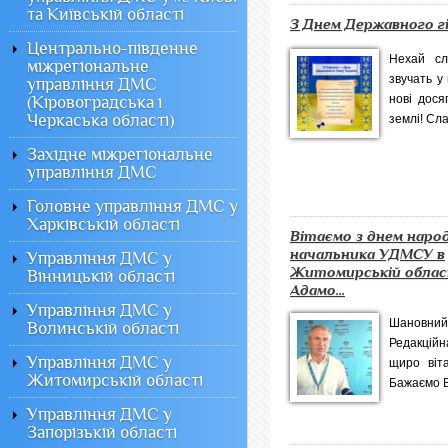
та Київській області
З Днем Державного гі
Центрально-південне
Нехай сл
міжрегіональне
звучать у
управління ДМС
нові дося
(Кіровоградська і
Черкаська області)
землі! Сла
Західне міжрегіональне
управління ДМС
Головне управління ДМС у
Харківській області
Вітаємо з днем наро
начальника УДМСУ в
Управління ДМС у
Житомирській облас
Вінницькій області
Адамо...
Управління ДМС у
Шановни
Волинській області
Редакційн
Управління ДМС у
щиро віт
Житомирській області
Бажаємо В
Управління ДМС у
Запорізькій області