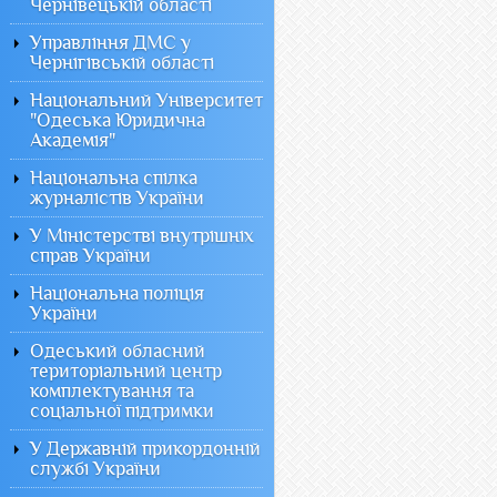
Чернівецькій області
Управління ДМС у
Чернігівській області
Національний Університет
"Одеська Юридична
Академія"
Національна спілка
журналістів України
У Міністерстві внутрішніх
справ України
Національна поліція
України
Одеський обласний
територіальний центр
комплектування та
соціальної підтримки
У Державній прикордонній
службі України