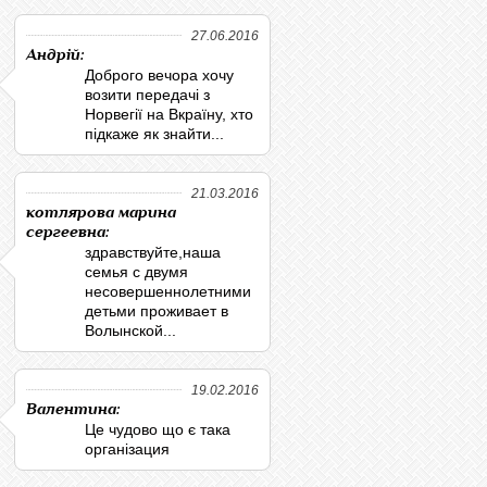
27.06.2016
Андрій:
Доброго вечора хочу
возити передачі з
Норвегії на Вкраїну, хто
підкаже як знайти...
21.03.2016
котлярова марина
сергеевна:
здравствуйте,наша
семья с двумя
несовершеннолетними
детьми проживает в
Волынской...
19.02.2016
Валентина:
Це чудово що є така
організация