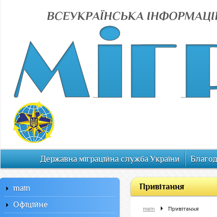
Державна міграційна служба України
Благод
Привітання
main
Офiцiйне
main
Привітання