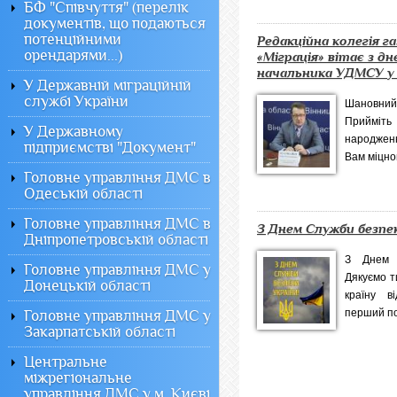
БФ "Співчуття" (перелік
документів, що подаються
потенційними
Редакційна колегія г
орендарями...)
«Міграція» вітає з д
начальника УДМСУ у .
У Державній міграційній
службі України
Шановний
Прийміть
У Державному
народжен
підприємстві "Документ"
Вам міцног
Головне управління ДМС в
Одеській області
Головне управління ДМС в
З Днем Служби безпек
Дніпропетровській області
З Днем 
Головне управління ДМС у
Дякуємо т
Донецькій області
країну в
перший по
Головне управління ДМС у
Закарпатській області
Центральне
міжрегіональне
управління ДМС у м. Києві