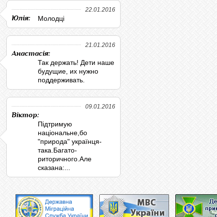
22.01.2016
Юлія:
Молодці
21.01.2016
Анастасія:
Так держать! Дети наше
будущие, их нужно
поддерживать.
09.01.2016
Віктор:
Підтримую
національне,бо
"природа" українця-
така.Багато-
риторичного.Але
сказана:...