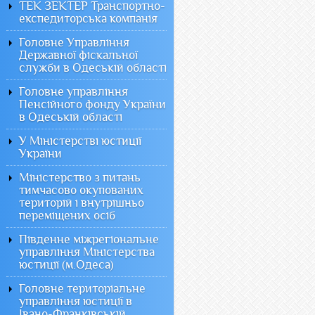
ТЕК ЗЕКТЕР Транспортно-
експедиторська компанія
Головне Управління
Державної фіскальної
служби в Одеській області
Головне управління
Пенсійного фонду України
в Одеській області
У Міністерстві юстиції
України
Міністерство з питань
тимчасово окупованих
територій і внутрішньо
переміщених осіб
Південне міжрегіональне
управління Міністерства
юстиції (м.Одеса)
Головне територіальне
управління юстиції в
Івано-Франківській