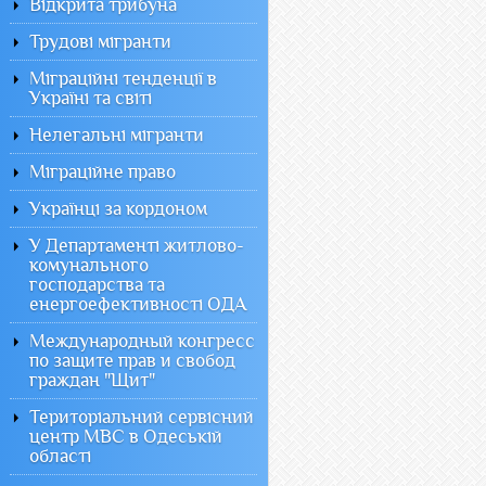
Відкрита трибуна
Трудові мігранти
Міграційні тенденції в
Україні та світі
Нелегальні мігранти
Міграційне право
Українці за кордоном
У Департаменті житлово-
комунального
господарства та
енергоефективності ОДА
Международный конгресс
по защите прав и свобод
граждан "Щит"
Територіальний сервісний
центр МВС в Одеській
області