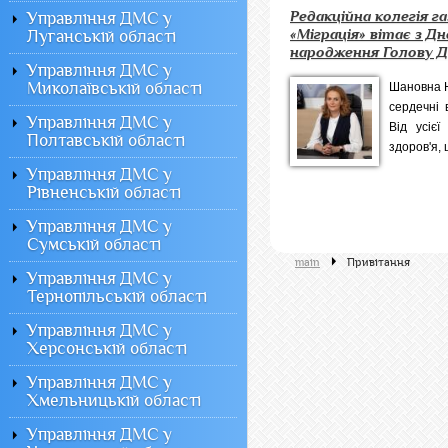
Редакційна колегія г
Управління ДМС у
«Міграція» вітає з Д
Луганській області
народження Голову Де
Управління ДМС у
Миколаївській області
Шановна Н
сердечні 
Управління ДМС у
Від усіє
Полтавській області
здоров'я, 
Управління ДМС у
Рівненській області
Управління ДМС у
Сумській області
main
Привітання
Управління ДМС у
Тернопільській області
Управління ДМС у
Херсонській області
Управління ДМС у
Хмельницькій області
Управління ДМС у