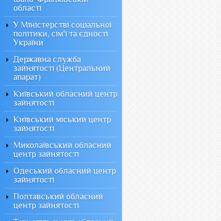
області
У Міністерстві соціальної
політики, сім'ї та єдності
України
Державна служба
зайнятості (Центральний
апарат)
Київський обласний центр
зайнятості
Київський міський центр
зайнятості
Миколаївський обласний
центр зайнятості
Одеський обласний центр
зайнятості
Полтавський обласний
центр зайнятості