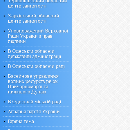
Тернопільський обласний
центр зайнятості
Харківський обласний
центр зайнятості
Уповноважений Верховної
Ради України з прав
людини
В Одеській обласній
державній адміністрації
В Одеській обласній раді
Басейнове управління
водних ресурсів річок
Причорномор`я та
нижнього Дунаю
В Одеській міській раді
Аграрна партія України
Гаряча тема