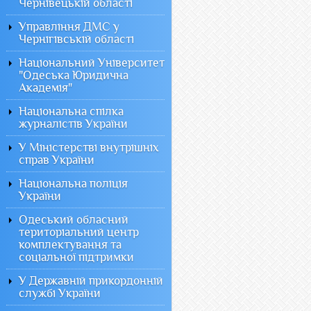
Чернівецькій області
Управління ДМС у
Чернігівській області
Національний Університет
"Одеська Юридична
Академія"
Національна спілка
журналістів України
У Міністерстві внутрішніх
справ України
Національна поліція
України
Одеський обласний
територіальний центр
комплектування та
соціальної підтримки
У Державній прикордонній
службі України