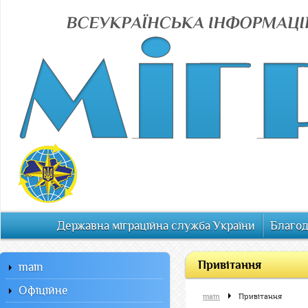
Державна міграційна служба України
Благод
Привітання
main
Офiцiйне
main
Привітання