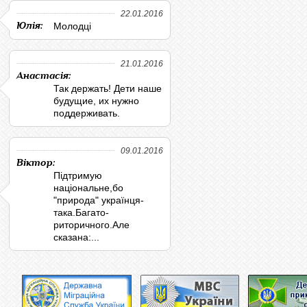
22.01.2016
Юлія:
Молодці
21.01.2016
Анастасія:
Так держать! Дети наше
будущие, их нужно
поддерживать.
09.01.2016
Віктор:
Підтримую
національне,бо
"природа" українця-
така.Багато-
риторичного.Але
сказана:...