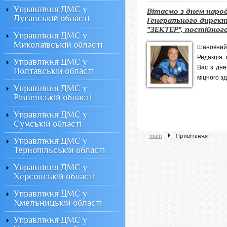
Управління ДМС у
Вітаємо з днем наро
Луганській області
Генерального дирек
"ЗЕКТЕР", постійного
Управління ДМС у
Миколаївській області
Шановни
Редакція 
Управління ДМС у
Вас з дн
Полтавській області
міцного зд
Управління ДМС у
Рівненській області
Управління ДМС у
Сумській області
main
Привітання
Управління ДМС у
Тернопільській області
Управління ДМС у
Херсонській області
Управління ДМС у
Хмельницькій області
Управління ДМС у