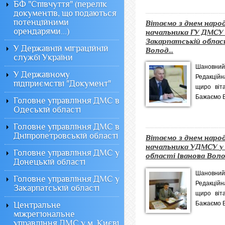
БФ "Співчуття" (перелік
документів, що подаються
потенційними
Вітаємо з днем наро
орендарями...)
начальника ГУ ДМСУ
Закарпатській облас
У Державній міграційній
Волод...
службі України
Шановни
У Державному
Редакційн
підприємстві "Документ"
щиро віт
Бажаємо В
Головне управління ДМС в
Одеській області
Головне управління ДМС в
Дніпропетровській області
Вітаємо з днем наро
начальника УДМСУ у 
Головне управління ДМС у
області Іванова Волод
Донецькій області
Шановний
Головне управління ДМС у
Редакційн
Закарпатській області
щиро віт
Бажаємо В
Центральне
міжрегіональне
управління ДМС у м. Києві