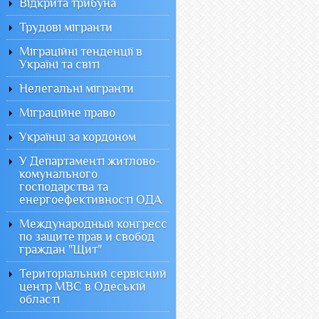
Відкрита трибуна
Трудові мігранти
Міграційні тенденції в
Україні та світі
Нелегальні мігранти
Міграційне право
Українці за кордоном
У Департаменті житлово-
комунального
господарства та
енергоефективності ОДА
Международный конгресс
по защите прав и свобод
граждан "Щит"
Територіальний сервісний
центр МВС в Одеській
області