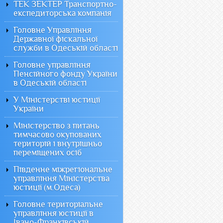
ТЕК ЗЕКТЕР Транспортно-
експедиторська компанія
Головне Управління
Державної фіскальної
служби в Одеській області
Головне управління
Пенсійного фонду України
в Одеській області
У Міністерстві юстиції
України
Міністерство з питань
тимчасово окупованих
територій і внутрішньо
переміщених осіб
Південне міжрегіональне
управління Міністерства
юстиції (м.Одеса)
Головне територіальне
управління юстиції в
Івано-Франківській