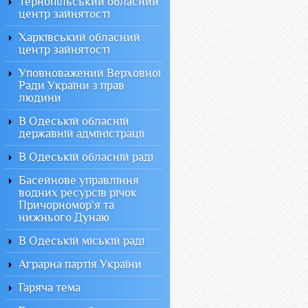
Тернопільський обласний
центр зайнятості
Харківський обласний
центр зайнятості
Уповноважений Верховної
Ради України з прав
людини
В Одеській обласній
державній адміністрації
В Одеській обласній раді
Басейнове управління
водних ресурсів річок
Причорномор`я та
нижнього Дунаю
В Одеській міській раді
Аграрна партія України
Гаряча тема