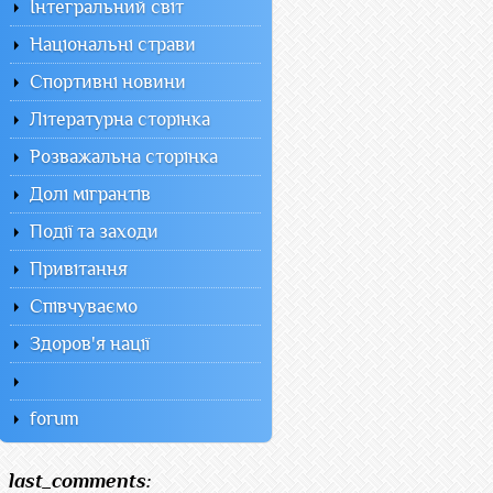
Інтегральний світ
Національні страви
Спортивні новини
Літературна сторінка
Розважальна сторінка
Долі мігрантів
Події та заходи
Привітання
Співчуваємо
Здоров'я нації
forum
last_comments: