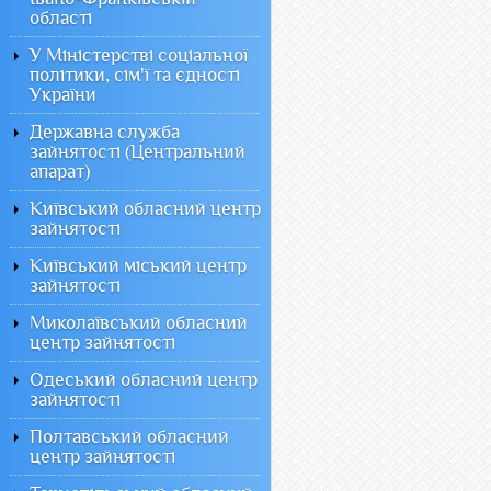
області
У Міністерстві соціальної
політики, сім'ї та єдності
України
Державна служба
зайнятості (Центральний
апарат)
Київський обласний центр
зайнятості
Київський міський центр
зайнятості
Миколаївський обласний
центр зайнятості
Одеський обласний центр
зайнятості
Полтавський обласний
центр зайнятості