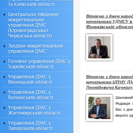
та Київській області
Центрально-південне
Вітаємо з днем наро
міжрегіональне
начальника УДМСУ в 
управління ДМС
Франківській області 
(Кіровоградська і
Черкаська області)
&n
Західне міжрегіональне
управління ДМС
Головне управління ДМС у
Харківській області
Управління ДМС у
Вітаємо з днем наро
Вінницькій області
начальника ЦПМУ ДМ
Леонідовича Кочергу
Управління ДМС у
Волинській області
Шановни
Редакція 
Управління ДМС у
Вас з дн
Житомирській області
міцного зд
Управління ДМС у
Запорізькій області