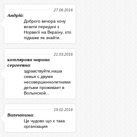
27.06.2016
Андрій:
Доброго вечора хочу
возити передачі з
Норвегії на Вкраїну, хто
підкаже як знайти...
21.03.2016
котлярова марина
сергеевна:
здравствуйте,наша
семья с двумя
несовершеннолетними
детьми проживает в
Волынской...
19.02.2016
Валентина:
Це чудово що є така
організация