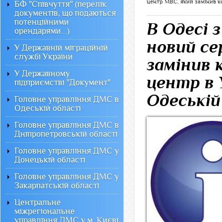
центр МВС, який замінив ко
БФ "Співчуття" (перелік
документів, що подаються
потенційними
В Одесі 
орендарями...)
новий се
У Державній міграційній
службі України
замінив 
У Державному
центр в 
підприємстві "Документ"
Одеській
Головне управління ДМС в
Одеській області
Головне управління ДМС в
Дніпропетровській області
Головне управління ДМС у
Донецькій області
Головне управління ДМС у
Закарпатській області
Центральне
міжрегіональне
управління ДМС у м. Києві