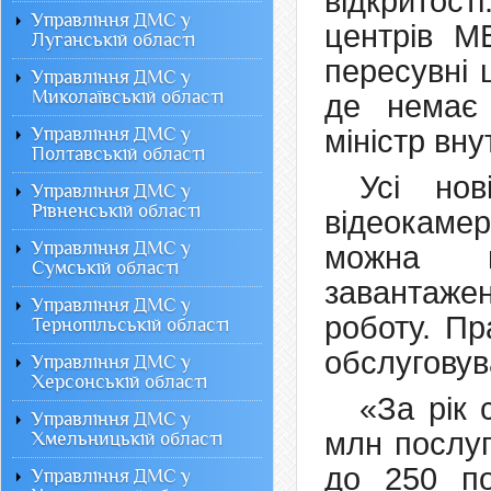
відкритос
Управління ДМС у
центрів М
Луганській області
пересувні 
Управління ДМС у
Миколаївській області
де немає 
Управління ДМС у
міністр вн
Полтавській області
Усі нов
Управління ДМС у
Рівненській області
відеокаме
Управління ДМС у
можна пе
Сумській області
завантаже
Управління ДМС у
роботу. Пр
Тернопільській області
обслуговув
Управління ДМС у
Херсонській області
«За рік
Управління ДМС у
млн послуг
Хмельницькій області
до 250 по
Управління ДМС у