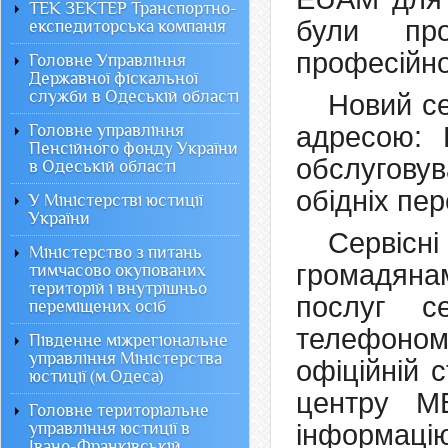
ТЕК ЗЕКТЕР Транспортно-
були про
експедиторська компанія
професійної
Головне Управління
Державної фіскальної
служби в Одеській області
Новий с
Головне управління
адресою: 
Пенсійного фонду України
обслугову
в Одеській області
обідніх пер
У Міністерстві юстиції
України
Сервісні
Міністерство з питань
громадян
тимчасово окупованих
територій і внутрішньо
послуг с
переміщених осіб
телефоном
Південне міжрегіональне
управління Міністерства
офіційній 
юстиції (м.Одеса)
центру М
Головне територіальне
управління юстиції в
інформац
Івано-Франківській