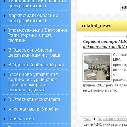
Тернопільський обласний
центр зайнятості
Харківський обласний
центр зайнятості
related_news:
Уповноважений Верховної
Ради України з прав
людини
Сервісні центри МВ
відзвітували за 2017 
В Одеській обласній
державній адміністрації
Cервіс
МВС
В Одеській обласній раді
презент
інтеракт
Басейнове управління
з ви
водних ресурсів річок
роботи 
Причорномор`я та
грудень 2017 року та пла
нижнього Дунаю
рік.Детально зі звіто...
В Одеській міській раді
Аграрна партія України
Гаряча тема
main
Територіальний с
центр МВС, який замінив ко