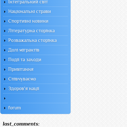
Інтегральний світ
Національні страви
Спортивні новини
Літературна сторінка
Розважальна сторінка
Долі мігрантів
Події та заходи
Привітання
Співчуваємо
Здоров'я нації
forum
last_comments: