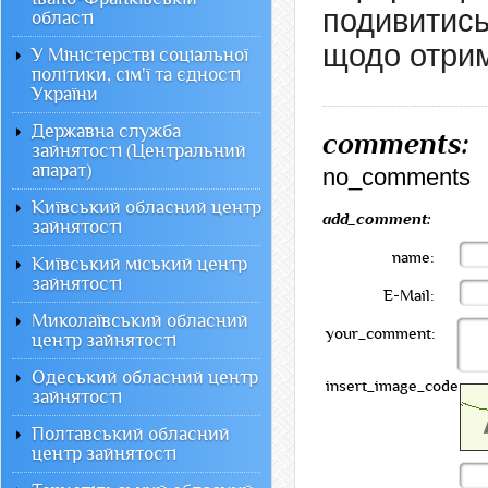
подивитись
області
щодо отрим
У Міністерстві соціальної
політики, сім'ї та єдності
України
Державна служба
comments:
зайнятості (Центральний
апарат)
no_comments
Київський обласний центр
add_comment:
зайнятості
name:
Київський міський центр
зайнятості
E-Mail:
Миколаївський обласний
your_comment:
центр зайнятості
Одеський обласний центр
insert_image_code:
зайнятості
Полтавський обласний
центр зайнятості