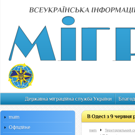
Державна міграційна служба України
Благод
В Одесі з 9 червня
main
Офiцiйне
main
Територіальний с