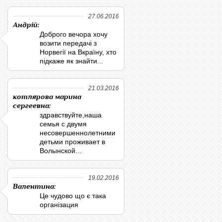
27.06.2016
Андрій:
Доброго вечора хочу
возити передачі з
Норвегії на Вкраїну, хто
підкаже як знайти...
21.03.2016
котлярова марина
сергеевна:
здравствуйте,наша
семья с двумя
несовершеннолетними
детьми проживает в
Волынской...
19.02.2016
Валентина:
Це чудово що є така
організация