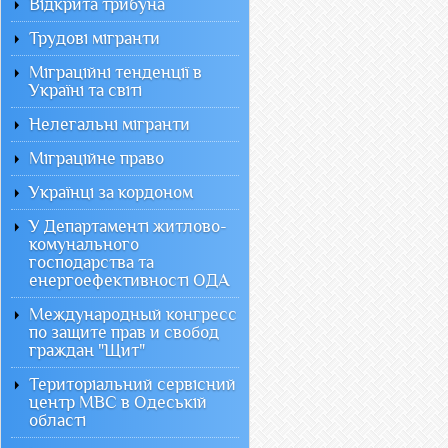
Відкрита трибуна
Трудові мігранти
Міграційні тенденції в
Україні та світі
Нелегальні мігранти
Міграційне право
Українці за кордоном
У Департаменті житлово-
комунального
господарства та
енергоефективності ОДА
Международный конгресс
по защите прав и свобод
граждан "Щит"
Територіальний сервісний
центр МВС в Одеській
області