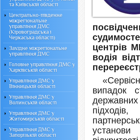
та Київській області
Центрально-південне
міжрегіональне
посвідчен
управління ДМС
(Кіровоградська і
судимосте
Черкаська області)
центрів М
Західне міжрегіональне
управління ДМС
водія від
Головне управління ДМС у
перереєстр
Харківській області
«Сервіс
Управління ДМС у
Вінницькій області
випадок с
Управління ДМС у
державних 
Волинській області
підходів,
Управління ДМС у
партнерсь
Житомирській області
установи
Управління ДМС у
Запорізькій області