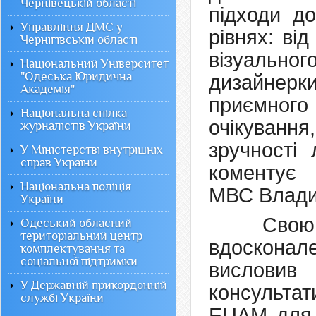
Чернівецькій області
підходи д
Управління ДМС у
рівнях: ві
Чернігівській області
візуально
Національний Університет
"Одеська Юридична
дизайнерки
Академія"
приємног
Національна спілка
очікування
журналістів України
зручності
У Міністерстві внутрішніх
справ України
коментує к
Національна поліція
МВС Влади
України
Свою 
Одеський обласний
територіальний центр
вдосконал
комплектування та
соціальної підтримки
вислови
У Державній прикордонній
консультат
службі України
EUAM для с