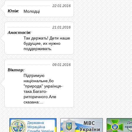
22.01.2016
Юлія:
Молодці
21.01.2016
Анастасія:
Так держать! Дети наше
будущие, их нужно
поддерживать.
09.01.2016
Віктор:
Підтримую
національне,бо
"природа" українця-
така.Багато-
риторичного.Але
сказана:...