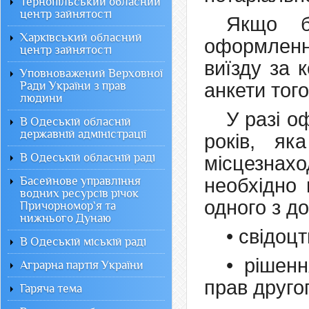
Тернопільський обласний
центр зайнятості
Якщо б
Харківський обласний
оформлен
центр зайнятості
виїзду за 
Уповноважений Верховної
Ради України з прав
анкети того
людини
У разі 
В Одеській обласній
державній адміністрації
років, як
В Одеській обласній раді
місцезнах
Басейнове управління
необхідно 
водних ресурсів річок
одного з до
Причорномор`я та
нижнього Дунаю
• свідоцт
В Одеській міській раді
• рішен
Аграрна партія України
прав другог
Гаряча тема