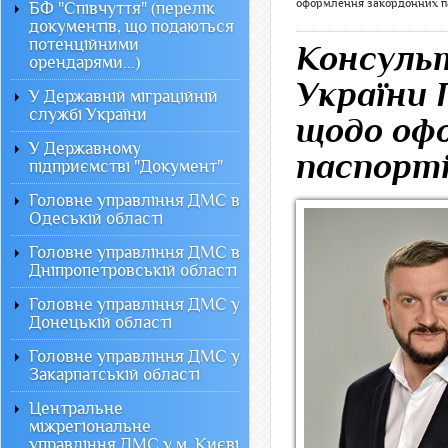
оформлення закордонних па
БФ "Співчуття" (перелік
документів, що подаються
потенційними
Консульт
орендарями...)
України
У Державній міграційній
службі України
щодо оф
У Державному
паспорті
підприємстві "Документ"
Головне управління ДМС в
Одеській області
Головне управління ДМС в
Дніпропетровській області
Головне управління ДМС у
Донецькій області
Головне управління ДМС у
Закарпатській області
Центральне
міжрегіональне
управління ДМС у м. Києві