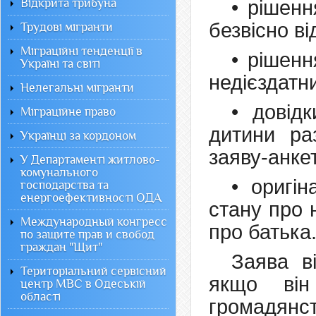
Відкрита трибуна
• рішенн
безвісно ві
Трудові мігранти
Міграційні тенденції в
• рішенн
Україні та світі
недієздатн
Нелегальні мігранти
• довід
Міграційне право
дитини ра
Українці за кордоном
заяву-анке
У Департаменті житлово-
комунального
• оригін
господарства та
енергоефективності ОДА
стану про 
Международный конгресс
про батька
по защите прав и свобод
граждан "Щит"
Заява в
Територіальний сервісний
якщо ві
центр МВС в Одеській
області
громадянс