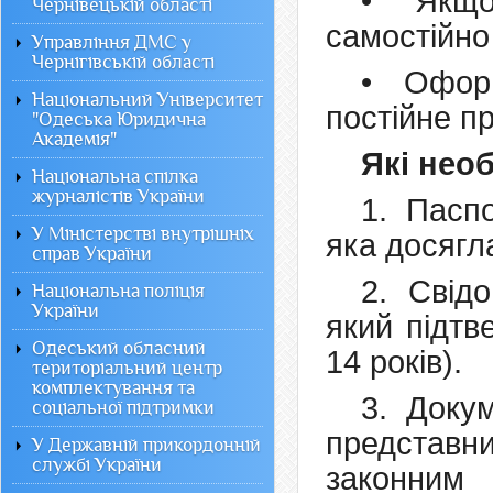
• Якщо
Чернівецькій області
самостійно
Управління ДМС у
Чернігівській області
• Офор
Національний Університет
постійне п
"Одеська Юридична
Академія"
Які нео
Національна спілка
журналістів України
1. Пасп
У Міністерстві внутрішніх
яка досягла
справ України
2. Свід
Національна поліція
України
який підт
Одеський обласний
14 років).
територіальний центр
комплектування та
3. Доку
соціальної підтримки
представ
У Державній прикордонній
службі України
законним 