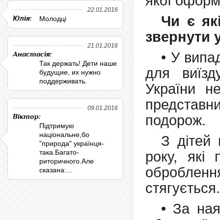
якої оформ
22.01.2016
Чи є як
Юлія:
Молодці
звернути 
21.01.2016
• У випа
Анастасія:
Так держать! Дети наше
для виїзд
будущие, их нужно
поддерживать.
України н
представн
09.01.2016
Віктор:
подорож.
Підтримую
національне,бо
З дітей 
"природа" українця-
така.Багато-
року, які
риторичного.Але
оброблен
сказана:...
стягується.
• За на