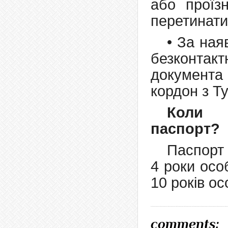
або проїз
перетинати
• За ная
безконтакт
документ
кордон з Т
Коли 
паспорт?
Паспорт 
4 роки особ
10 років ос
comments: