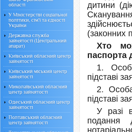
дитини (ді
області
Скануван
У Міністерстві соціальної
політики, сім'ї та єдності
здійснюєт
України
(законних 
Державна служба
зайнятості (Центральний
Хто мо
апарат)
паспорта 
Київський обласний центр
зайнятості
1. Особ
Київський міський центр
підставі з
зайнятості
Миколаївський обласний
2. Особа
центр зайнятості
підставі за
Одеський обласний центр
зайнятості
У разі в
Полтавський обласний
подання 
центр зайнятості
нотаріальн