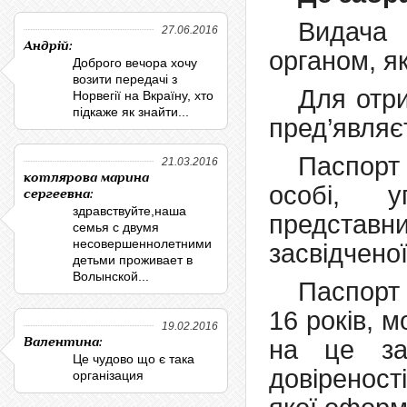
Видача 
27.06.2016
Андрій:
органом, я
Доброго вечора хочу
возити передачі з
Для отри
Норвегії на Вкраїну, хто
підкаже як знайти...
пред’являє
Паспорт 
21.03.2016
котлярова марина
особі, 
сергеевна:
здравствуйте,наша
представ
семья с двумя
несовершеннолетними
засвідчено
детьми проживает в
Волынской...
Паспорт 
16 років, 
19.02.2016
Валентина:
на це за
Це чудово що є така
довіреност
організация