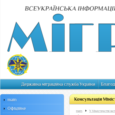
Державна міграційна служба України
Благод
Консультація Мініс
main
Офiцiйне
main
У Міністерстві юс