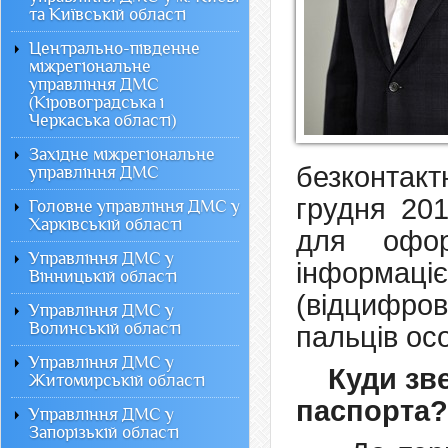
та Київській області
Центрально-південне
міжрегіональне
управління ДМС
(Кіровоградська і
Черкаська області)
Західне міжрегіональне
безконтак
управління ДМС
грудня 20
Головне управління ДМС у
Харківській області
для офор
Управління ДМС у
інформаціє
Вінницькій області
(відцифров
Управління ДМС у
Волинській області
пальців ос
Управління ДМС у
Куди зв
Житомирській області
паспорта?
Управління ДМС у
Запорізькій області