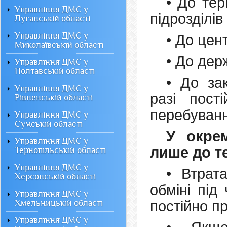
• До тер
Управління ДМС у
підрозділів
Луганській області
Управління ДМС у
• До цен
Миколаївській області
• До дер
Управління ДМС у
Полтавській області
• До за
Управління ДМС у
разі пост
Рівненській області
перебуванн
Управління ДМС у
Сумській області
У окре
Управління ДМС у
лише до т
Тернопільській області
Управління ДМС у
• Втрат
Херсонській області
обміні під
Управління ДМС у
Хмельницькій області
постійно п
Управління ДМС у