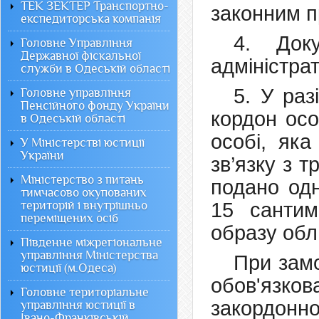
ТЕК ЗЕКТЕР Транспортно-
законним п
експедиторська компанія
4. Доку
Головне Управління
Державної фіскальної
адміністра
служби в Одеській області
5. У ра
Головне управління
Пенсійного фонду України
кордон осо
в Одеській області
особі, як
У Міністерстві юстиції
України
зв’язку з 
Міністерство з питань
подано одн
тимчасово окупованих
територій і внутрішньо
15 сантим
переміщених осіб
образу об
Південне міжрегіональне
управління Міністерства
При замо
юстиції (м.Одеса)
обов'язк
Головне територіальне
закордонно
управління юстиції в
Івано-Франківській