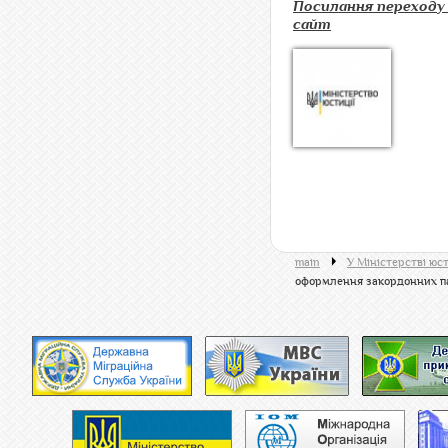
Посилання переходу
сайт
main
У Міністерстві юст
оформлення закордонних па