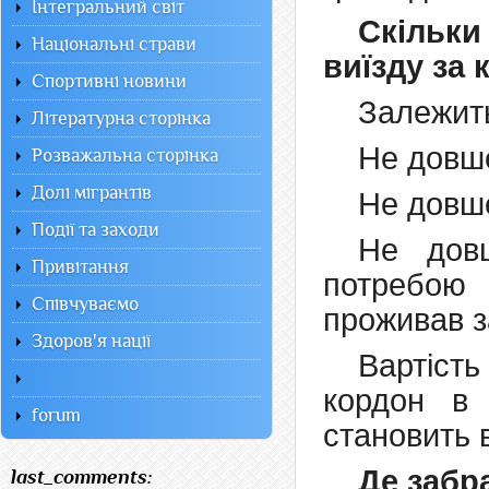
Інтегральний світ
Скільки
Національні страви
виїзду за
Спортивні новини
Залежить
Літературна сторінка
Не довше
Розважальна сторінка
Долі мігрантів
Не довше
Події та заходи
Не довш
Привітання
потребою 
Співчуваємо
проживав з
Здоров'я нації
Вартіст
кордон в 
forum
становить 
Де забр
last_comments: