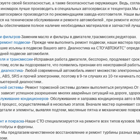
скуете своей безопасностью, а также безопасностью окружающих. Ведь, соглас
т иномарок лучше производить в специальных автосервисах и техцентрах.М
 автосервисе производится по рекомендациям завода-изготовителя. Наши в
ся на техническом обслуживании и ремонте автомобилей , при ремонте исп
Мы обеспечиваем полное наличие необходимых материалов и запчастей лу
и фильтров
-Заменим масло и фильтры в двигателе,трасмиссиях,редукторах.
 ремонт подвески
- Прежде чем выполнить ремонт подвески, наши мастера пр
шие изъяны в подвеске Вашего авто. Диагностика на СТО“АВТОХИТС” опреде
дней подвеске автомобиля.
еля и трансмиссии
-Исправная работа двигателя, бесспорно, продлевает срок
тому, если вы подозреваете, что появились признаки его неисправной работы
 диагностика
- Любой современный автомобиль имеет множество электронных 
, ABS, SRS и прочей электроники, поэтому в 9-ти случаях из 10-ти начинать
ьютерной диагностики..
зной системы
- Ремонт тормозной системы должен выполняться регулярно.От
в зависит успешное разрешение многих аварийных ситуаций на дороге, здоро
служивание кондиционеров
- Обслуживание и заправка кондиционера авто в М
й процесс, осуществляемый в несколько этапов. Вначале мастер оценивает с
детали и элементы, выявляя подтеки, масляные пятна и механические повре
нт и покраска
-Наше СТО специализируется на ремонте всех типов кузовов. 
тобусы и фургоны.
-Мы предлагаем качественное восстановление и ремонт турбины разных вид
роки.