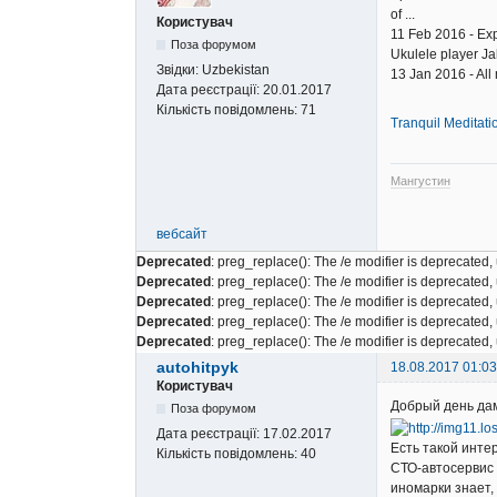
of ...
Користувач
11 Feb 2016 - Exp
Поза форумом
Ukulele player Ja
Звідки:
Uzbekistan
13 Jan 2016 - All
Дата реєстрації:
20.01.2017
Кількість повідомлень:
71
Tranquil Meditati
Мангустин
вебсайт
Deprecated
: preg_replace(): The /e modifier is deprecated
Deprecated
: preg_replace(): The /e modifier is deprecated
Deprecated
: preg_replace(): The /e modifier is deprecated
Deprecated
: preg_replace(): The /e modifier is deprecated
Deprecated
: preg_replace(): The /e modifier is deprecated
autohitpyk
18.08.2017 01:03
Користувач
Добрый день дам
Поза форумом
Дата реєстрації:
17.02.2017
Есть такой инте
Кількість повідомлень:
40
СТО-автосервис 
иномарки знает,