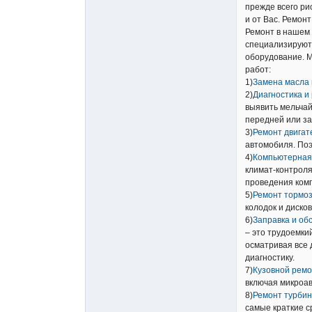
прежде всего ри
и от Вас. Ремон
Ремонт в нашем
специализируют
оборудование. 
работ:
1)
Замена масла 
2)
Диагностика и
выявить мельчай
передней или за
3)
Ремонт двигат
автомобиля. Поэ
4)
Компьютерная
климат-контроля
проведения комп
5)
Ремонт тормо
колодок и диско
6)
Заправка и об
– это трудоемки
осматривая все 
диагностику.
7)
Кузовной ремо
включая микроав
8)
Ремонт турбин
самые краткие с