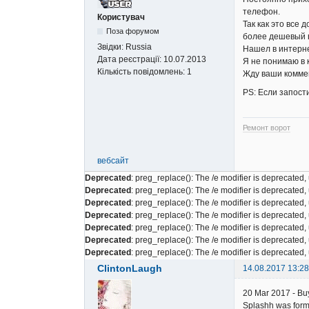
телефон.
Користувач
Так как это все 
Поза форумом
более дешевый в
Звідки:
Russia
Нашел в интерн
Дата реєстрації:
10.07.2013
Я не понимаю в 
Кількість повідомлень:
1
Жду ваши комме
PS: Если запост
Ремонт ворот
вебсайт
Deprecated
: preg_replace(): The /e modifier is deprecated
Deprecated
: preg_replace(): The /e modifier is deprecated
Deprecated
: preg_replace(): The /e modifier is deprecated
Deprecated
: preg_replace(): The /e modifier is deprecated
Deprecated
: preg_replace(): The /e modifier is deprecated
Deprecated
: preg_replace(): The /e modifier is deprecated
Deprecated
: preg_replace(): The /e modifier is deprecated
ClintonLaugh
14.08.2017 13:28
20 Mar 2017 - Buy
Splashh was forme