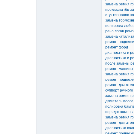
замена ремня гр
прокладка гбц з
стук клапанов п
замена тормозны
полировка лобов
рено логан ремо
замена катализ
ремонт подвески
ремонт форд
диагностика и р
диагностика и р
после замены р
ремонт машины 
замена ремня гр
ремонт подвески
ремонт двигате
суппорт ручного
замена ремня гр
двигатель после
полировка бамп
порядок замены
замена ремня гр
ремонт двигателя
диагностика вол
ремонт подвески