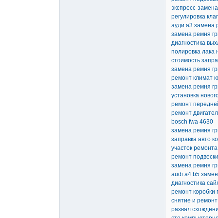
экспресс-замена
регулировка кла
ауди а3 замена 
замена ремня гр
диагностика вых
полировка лака 
стоимость запра
замена ремня гр
ремонт климат 
замена ремня гр
установка новог
ремонт передней
ремонт двигател
bosch fwa 4630
замена ремня гр
заправка авто к
участок ремонта
ремонт подвески
замена ремня гр
audi a4 b5 заме
диагностика сай
ремонт коробки 
снятие и ремонт
развал схождени