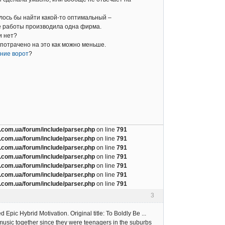
телось бы найти какой-то оптимальный –
се работы производила одна фирма.
и нет?
 потрачено на это как можно меньше.
ние ворот
?
com.ua/forum/include/parser.php
on line
791
com.ua/forum/include/parser.php
on line
791
com.ua/forum/include/parser.php
on line
791
com.ua/forum/include/parser.php
on line
791
com.ua/forum/include/parser.php
on line
791
com.ua/forum/include/parser.php
on line
791
com.ua/forum/include/parser.php
on line
791
3
pic Hybrid Motivation. Original title: To Boldly Be ...
usic together since they were teenagers in the suburbs