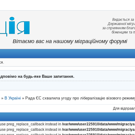
Вітаємо вас на нашому міграційному форумі
ся.
ідповімо на будь-яке Ваше запитання.
"
»
В Україні
»
Рада ЄС схвалила угоду про лібералізацію візового режим
Для відправл
, use preg_replace_callback instead in
/var/www/user225910/data/www/migraciya.
, use preg_replace_callback instead in
/var/www/user225910/data/www/migraciya.
, use preg_replace_callback instead in
/var/www/user225910/data/www/migraciya.