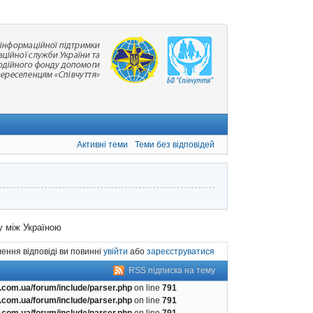
Активні теми
Теми без відповідей
у між Україною
ення відповіді ви повинні
увійти
або
зареєструватися
RSS підписка на тему
com.ua/forum/include/parser.php
on line
791
com.ua/forum/include/parser.php
on line
791
com.ua/forum/include/parser.php
on line
791