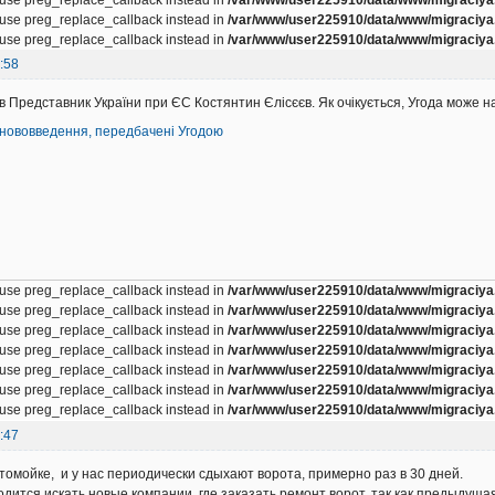
, use preg_replace_callback instead in
/var/www/user225910/data/www/migraciya.
, use preg_replace_callback instead in
/var/www/user225910/data/www/migraciya.
:58
 Представник України при ЄС Костянтин Єлісєєв. Як очікується, Угода може на
нововведення, передбачені Угодою
, use preg_replace_callback instead in
/var/www/user225910/data/www/migraciya.
, use preg_replace_callback instead in
/var/www/user225910/data/www/migraciya.
, use preg_replace_callback instead in
/var/www/user225910/data/www/migraciya.
, use preg_replace_callback instead in
/var/www/user225910/data/www/migraciya.
, use preg_replace_callback instead in
/var/www/user225910/data/www/migraciya.
, use preg_replace_callback instead in
/var/www/user225910/data/www/migraciya.
, use preg_replace_callback instead in
/var/www/user225910/data/www/migraciya.
:47
томойке, и у нас периодически сдыхают ворота, примерно раз в 30 дней.
дится искать новые компании, где заказать ремонт ворот, так как предыдуща