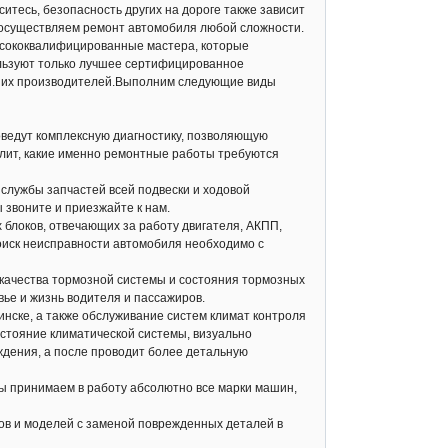
итесь, безопасность других на дороге также зависит
ы осуществляем ремонт автомобиля любой сложности.
ысококвалифицированные мастера, которые
ользуют только лучшее сертифицированное
чших производителей.Выполним следующие виды
оведут комплексную диагностику, позволяющую
лит, какие именно ремонтные работы требуются
 службы запчастей всей подвески и ходовой
 звоните и приезжайте к нам.
блоков, отвечающих за работу двигателя, АКПП,
 поиск неисправности автомобиля необходимо с
 качества тормозной системы и состояния тормозных
вье и жизнь водителя и пассажиров.
инске, а также обслуживание систем климат контроля
остояние климатической системы, визуально
ждения, а после проводит более детальную
Мы принимаем в работу абсолютно все марки машин,
ов и моделей с заменой поврежденных деталей в