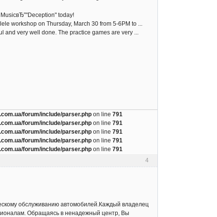
c MusicвЂ”"Deception" today!
lele workshop on Thursday, March 30 from 5-6PM to ...
l and very well done. The practice games are very ...
com.ua/forum/include/parser.php
on line
791
com.ua/forum/include/parser.php
on line
791
com.ua/forum/include/parser.php
on line
791
com.ua/forum/include/parser.php
on line
791
com.ua/forum/include/parser.php
on line
791
4
ческому обслуживанию автомобилей.Каждый владелец
ессионалам. Обращаясь в ненадежный центр, Вы