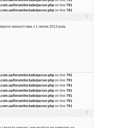
com.ua/forum/include/parser.php
on line
791
com.ua/forum/include/parser.php
on line
791
1
брати чинності вже з 1 липня 2013 року.
com.ua/forum/include/parser.php
on line
791
com.ua/forum/include/parser.php
on line
791
com.ua/forum/include/parser.php
on line
791
com.ua/forum/include/parser.php
on line
791
com.ua/forum/include/parser.php
on line
791
com.ua/forum/include/parser.php
on line
791
com.ua/forum/include/parser.php
on line
791
2
я сделала ужасно, или вообще не отвечает на