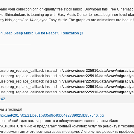
and your collection of high-quality free stock music. Download this Free Cinemati
ke Shimabukuro is teaming up with Easy Music Center to host a beginner-level uku
 my kids, ages 8 to 14 enjoyed Easy Music. The graphics are animations are beautifu
on Deep Sleep Music: Go for Peaceful Relaxation (3
, use preg_replace_callback instead in
/var/www/user225910/data/www/migraciya.
, use preg_replace_callback instead in
/var/www/user225910/data/www/migraciya.
, use preg_replace_callback instead in
/var/www/user225910/data/www/migraciya.
, use preg_replace_callback instead in
/var/www/user225910/data/www/migraciya.
, use preg_replace_callback instead in
/var/www/user225910/data/www/migraciya.
:42
ы и господа!
ресный сайт для заказа ремонта и обслуживания вашего автомобиля.
“АВТОХИТС”в Минске предлагает полный комплекс услуг по ремонту и техни
 что ремонт авто- это все-таки серьезное дело. И его лучше доверить проф