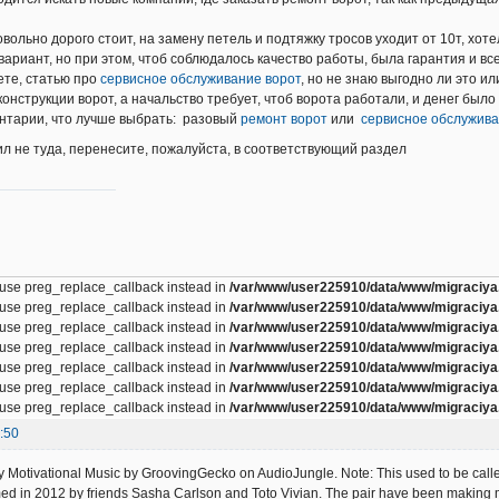
довольно дорого стоит, на замену петель и подтяжку тросов уходит от 10т, хо
ариант, но при этом, чтоб соблюдалось качество работы, была гарантия и в
ете, статью про
сервисное обслуживание ворот
, но не знаю выгодно ли это ил
конструкции ворот, а начальство требует, чтоб ворота работали, и денег было
нтарии, что лучше выбрать: разовый
ремонт ворот
или
сервисное обслужива
ил не туда, перенесите, пожалуйста, в соответствующий раздел
, use preg_replace_callback instead in
/var/www/user225910/data/www/migraciya.
, use preg_replace_callback instead in
/var/www/user225910/data/www/migraciya.
, use preg_replace_callback instead in
/var/www/user225910/data/www/migraciya.
, use preg_replace_callback instead in
/var/www/user225910/data/www/migraciya.
, use preg_replace_callback instead in
/var/www/user225910/data/www/migraciya.
, use preg_replace_callback instead in
/var/www/user225910/data/www/migraciya.
, use preg_replace_callback instead in
/var/www/user225910/data/www/migraciya.
:50
 Motivational Music by GroovingGecko on AudioJungle. Note: This used to be called E
d in 2012 by friends Sasha Carlson and Toto Vivian. The pair have been making m