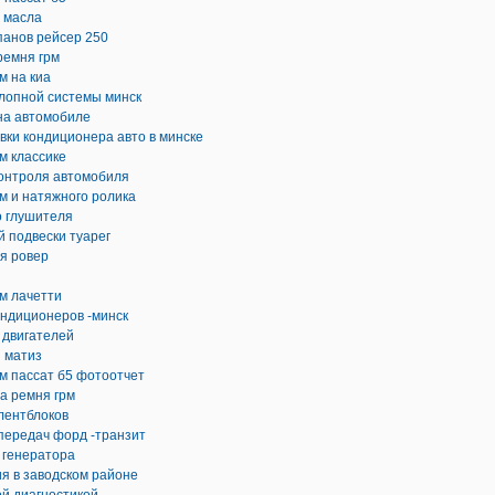
 масла
панов рейсер 250
ремня грм
м на киа
лопной системы минск
на автомобиле
вки кондиционера авто в минске
м классике
контроля автомобиля
м и натяжного ролика
о глушителя
 подвески туарег
я ровер
м лачетти
ондиционеров -минск
 двигателей
 матиз
м пассат б5 фотоотчет
на ремня грм
лентблоков
передач форд -транзит
 генератора
я в заводском районе