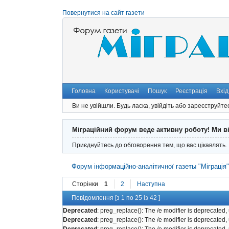
Повернутися на сайт газети
Головна
Користувачі
Пошук
Реєстрація
Вхід
Ви не увійшли.
Будь ласка, увійдіть або зареєструйте
Міграційний форум веде активну роботу! Ми в
Приєднуйтесь до обговорення тем, що вас цікавлять.
Форум інформаційно-аналітичної газеты "Міграція
Сторінки
1
2
Наступна
Повідомлення [з 1 по 25 із 42 ]
Deprecated
: preg_replace(): The /e modifier is deprecated
Deprecated
: preg_replace(): The /e modifier is deprecated
Deprecated
: preg_replace(): The /e modifier is deprecated