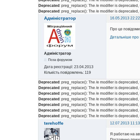
Deprecated
: preg_replace(): The /e modifier is deprecated
Deprecated
: preg_replace(): The /e modifier is deprecated
Адміністратор
16.05.2013 22:22
Про це повідомив
Детальніше про 
Адміністратор
Поза форумом
Дата реєстрації:
23.04.2013
Кількість повідомлень:
119
Deprecated
: preg_replace(): The /e modifier is deprecated
Deprecated
: preg_replace(): The /e modifier is deprecated
Deprecated
: preg_replace(): The /e modifier is deprecated
Deprecated
: preg_replace(): The /e modifier is deprecated
Deprecated
: preg_replace(): The /e modifier is deprecated
Deprecated
: preg_replace(): The /e modifier is deprecated
Deprecated
: preg_replace(): The /e modifier is deprecated
terehoffe
12.07.2013 11:13
Я работаю на ав
Постоянно прихо