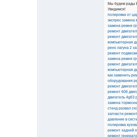
Мы будем рады В
Увидимся!
полировка от ца
экспрес замена 
замена ремня гр
ремонт двигател
ремонт двигател
компьютерная д
рено лагуна 2 з
ремонт подвески
замена ремня гр
ремонт двигател
компьютерная д
как заменить ре
оборудования р
ремонт двигате
ремонт 606 двиг
двигатель 4g63 
замена тормозн
стенд развал сх
запчасти ремонт
давление в сист
полировка кузов
ремонт задней п
ремонт генерат