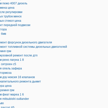
м пежо 4007 дизель
амена цена
осле регулировки
х трубок минск
ых стекол цена
нт передней подвески
атора
 бмв
емонт форсунок дизельного двигателя
емонт топливной системы дизельных двигателей
емня грм
кузовной ремонт после дтп
м рено лагуна 1 8
 ситроен с5
ля опель зафира
 тормоза
м дэу нексия 16 клапанов
 капитального ремонта дымит
ера цена
 ремня грм
м фиат мареа 1 6
 mitsubishi outlander
ьво
 пассат б5