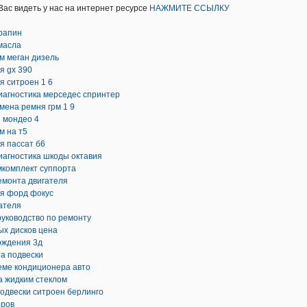
ас видеть у нас на интернет ресурсе
НАЖМИТЕ ССЫЛКУ
рапин
масла
м меган дизель
я gx 390
я ситроен 1 6
иагностика мерседес спринтер
амена ремня грм 1 9
 мондео 4
м на т5
я пассат б6
иагностика шкоды октавия
мкомплект суппорта
емонта двигателя
ля форд фокус
ателя
руководство по ремонту
ых дисков цена
ождения 3д
а подвески
еме кондиционера авто
а жидким стеклом
одвески ситроен берлинго
оров