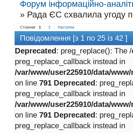
Форум інформаційно-аналіти
»
Рада ЄС схвалила угоду п
Сторінки
1
2
Наступна
Повідомлення [з 1 по 25 із 42 ]
Deprecated
: preg_replace(): The /
preg_replace_callback instead in
/var/www/user225910/data/www/m
on line
791
Deprecated
: preg_repl
preg_replace_callback instead in
/var/www/user225910/data/www/m
on line
791
Deprecated
: preg_repl
preg_replace_callback instead in