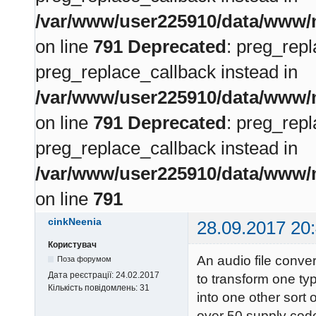
/var/www/user225910/data/www/m
on line
791
Deprecated
: preg_repl
preg_replace_callback instead in
/var/www/user225910/data/www/m
on line
791
Deprecated
: preg_repl
preg_replace_callback instead in
/var/www/user225910/data/www/m
on line
791
cinkNeenia
28.09.2017 20
Користувач
An audio file convert
Поза форумом
Дата реєстрації:
24.02.2017
to transform one typ
Кількість повідомлень:
31
into one other sort 
over 50 supply co