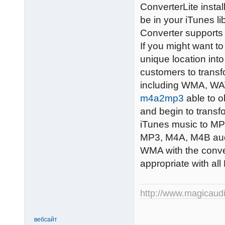
ConverterLite insta
be in your iTunes li
Converter supports
If you might want to 
unique location into
customers to transf
including WMA, WAV
m4a2mp3
able to o
and begin to trans
iTunes music to MP3
MP3, M4A, M4B aud
WMA with the conve
appropriate with a
http://www.magicaud
вебсайт