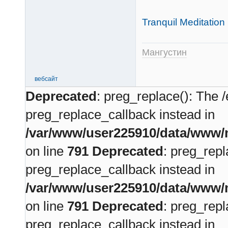
Tranquil Meditation
Мангустин
вебсайт
Deprecated
: preg_replace(): The /
preg_replace_callback instead in
/var/www/user225910/data/www/m
on line
791
Deprecated
: preg_repl
preg_replace_callback instead in
/var/www/user225910/data/www/m
on line
791
Deprecated
: preg_repl
preg_replace_callback instead in