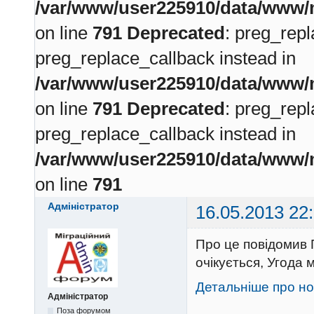
/var/www/user225910/data/www/m
on line
791
Deprecated
: preg_repl
preg_replace_callback instead in
/var/www/user225910/data/www/m
on line
791
Deprecated
: preg_repl
preg_replace_callback instead in
/var/www/user225910/data/www/m
on line
791
Адміністратор
16.05.2013 22
Про це повідомив 
очікується, Угода 
Детальніше про но
Адміністратор
Поза форумом