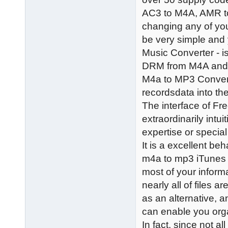
AC3 to M4A, AMR t
changing any of yo
be very simple and y
Music Converter - i
DRM from M4A and c
M4a to MP3 Conver
recordsdata into t
The interface of 
extraordinarily intu
expertise or special
It is a excellent be
m4a to mp3 iTunes 
most of your inform
nearly all of files a
as an alternative, a
can enable you orga
In fact, since not 