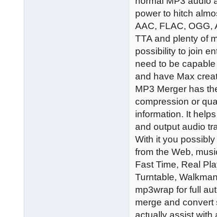
normal MP3 audio 
power to hitch alm
AAC, FLAC, OGG, A
TTA and plenty of
possibility to join 
need to be capable 
and have Max create
MP3 Merger has the 
compression or qual
information. It he
and output audio tr
With it you possibl
from the Web, mus
Fast Time, Real Pla
Turntable, Walkman
mp3wrap for full aut
merge and convert s
actually assist wit