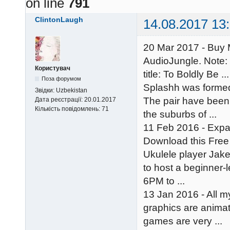
on line
791
ClintonLaugh
14.08.2017 13
20 Mar 2017 - Buy 
AudioJungle. Note: 
Користувач
title: To Boldly Be ...
Поза форумом
Splashh was formed
Звідки:
Uzbekistan
The pair have been
Дата реєстрації:
20.01.2017
Кількість повідомлень:
71
the suburbs of ...
11 Feb 2016 - Expan
Download this Free
Ukulele player Jak
to host a beginner-
6PM to ...
13 Jan 2016 - All m
graphics are animat
games are very ...