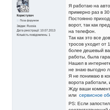
Я работаю на авто
примерно раз в 30
Користувач
Постоянно приходи
Поза форумом
ворот, так как пр
Звідки:
Russia
на телефон.
Дата реєстрації:
10.07.2013
Кількість повідомлень:
1
Так как это все до
тросов уходит от 
более дешевый вар
работы, была гар
Нашел в интернет
не знаю выгодно л
Я не понимаю в ко
ворота работали, 
Жду ваши коммент
или
сервисное об
PS: Если запостил
соответствующий 