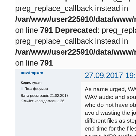
preg_replace_callback instead in
/var/www/user225910/data/www/m
on line
791
Deprecated
: preg_repl
preg_replace_callback instead in
/var/www/user225910/data/www/m
on line
791
cowimpum
27.09.2017 19
Користувач
As name urged, WAV
Поза форумом
Дата реєстрації:
21.02.2017
WAV audio and sound
Кількість повідомлень:
26
who do not have obl
avoid wasting the jo
different files as s
end-time for the fil