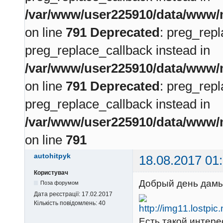
/var/www/user225910/data/www/m
on line
791
Deprecated
: preg_repl
preg_replace_callback instead in
/var/www/user225910/data/www/m
on line
791
Deprecated
: preg_repl
preg_replace_callback instead in
/var/www/user225910/data/www/m
on line
791
autohitpyk
18.08.2017 01
Користувач
Добрый день дамы
Поза форумом
Дата реєстрації:
17.02.2017
Кількість повідомлень:
40
Есть такой интере