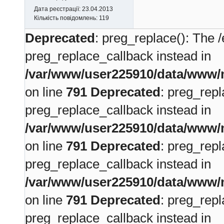
Дата реєстрації:
23.04.2013
Кількість повідомлень:
119
Deprecated
: preg_replace(): The /
preg_replace_callback instead in
/var/www/user225910/data/www/m
on line
791
Deprecated
: preg_repl
preg_replace_callback instead in
/var/www/user225910/data/www/m
on line
791
Deprecated
: preg_repl
preg_replace_callback instead in
/var/www/user225910/data/www/m
on line
791
Deprecated
: preg_repl
preg_replace_callback instead in