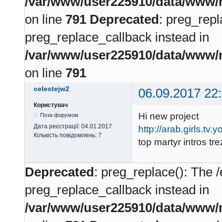
/var/www/user225910/data/www/m
on line
791
Deprecated
: preg_repl
preg_replace_callback instead in
/var/www/user225910/data/www/m
on line
791
celestejw2
06.09.2017 22
Користувач
Hi new project
Поза форумом
Дата реєстрації:
04.01.2017
http://arab.girls.tv.y
Кількість повідомлень:
7
top martyr intros tr
Deprecated
: preg_replace(): The /
preg_replace_callback instead in
/var/www/user225910/data/www/m