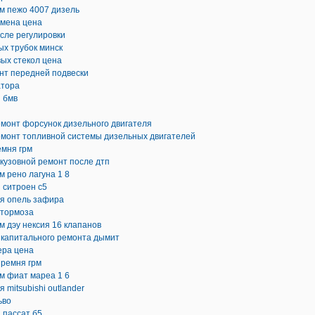
м пежо 4007 дизель
амена цена
осле регулировки
х трубок минск
ых стекол цена
нт передней подвески
атора
 бмв
емонт форсунок дизельного двигателя
емонт топливной системы дизельных двигателей
емня грм
кузовной ремонт после дтп
м рено лагуна 1 8
 ситроен с5
ля опель зафира
 тормоза
м дэу нексия 16 клапанов
 капитального ремонта дымит
ера цена
 ремня грм
м фиат мареа 1 6
 mitsubishi outlander
ьво
 пассат б5