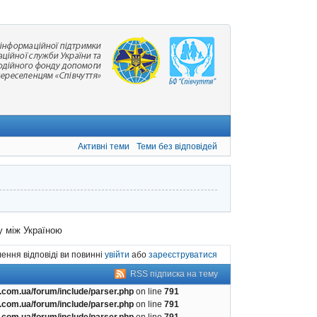
Активні теми
Теми без відповідей
у між Україною
ення відповіді ви повинні
увійти
або
зареєструватися
RSS підписка на тему
com.ua/forum/include/parser.php
on line
791
com.ua/forum/include/parser.php
on line
791
com.ua/forum/include/parser.php
on line
791