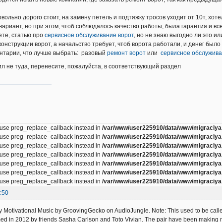
довольно дорого стоит, на замену петель и подтяжку тросов уходит от 10т, хо
ариант, но при этом, чтоб соблюдалось качество работы, была гарантия и в
ете, статью про
сервисное обслуживание ворот
, но не знаю выгодно ли это ил
конструкции ворот, а начальство требует, чтоб ворота работали, и денег было
нтарии, что лучше выбрать: разовый
ремонт ворот
или
сервисное обслужива
ил не туда, перенесите, пожалуйста, в соответствующий раздел
, use preg_replace_callback instead in
/var/www/user225910/data/www/migraciya.
, use preg_replace_callback instead in
/var/www/user225910/data/www/migraciya.
, use preg_replace_callback instead in
/var/www/user225910/data/www/migraciya.
, use preg_replace_callback instead in
/var/www/user225910/data/www/migraciya.
, use preg_replace_callback instead in
/var/www/user225910/data/www/migraciya.
, use preg_replace_callback instead in
/var/www/user225910/data/www/migraciya.
, use preg_replace_callback instead in
/var/www/user225910/data/www/migraciya.
:50
 Motivational Music by GroovingGecko on AudioJungle. Note: This used to be called E
d in 2012 by friends Sasha Carlson and Toto Vivian. The pair have been making m