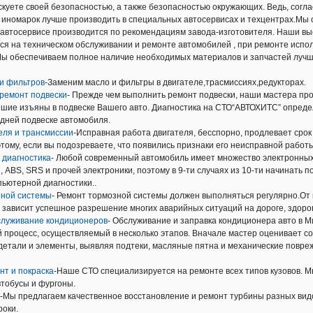
скуете своей безопасностью, а также безопасностью окружающих. Ведь, соглас
т иномарок лучше производить в специальных автосервисах и техцентрах.М
 автосервисе производится по рекомендациям завода-изготовителя. Наши в
ся на техническом обслуживании и ремонте автомобилей , при ремонте исп
Мы обеспечиваем полное наличие необходимых материалов и запчастей лу
и фильтров
-Заменим масло и фильтры в двигателе,трасмиссиях,редукторах.
 ремонт подвески
- Прежде чем выполнить ремонт подвески, наши мастера пр
шие изъяны в подвеске Вашего авто. Диагностика на СТО“АВТОХИТС” опреде
дней подвеске автомобиля.
еля и трансмиссии
-Исправная работа двигателя, бесспорно, продлевает срок
тому, если вы подозреваете, что появились признаки его неисправной работы
 диагностика
- Любой современный автомобиль имеет множество электронных 
, ABS, SRS и прочей электроники, поэтому в 9-ти случаях из 10-ти начинать
ьютерной диагностики..
зной системы
- Ремонт тормозной системы должен выполняться регулярно.От
в зависит успешное разрешение многих аварийных ситуаций на дороге, здоро
служивание кондиционеров
- Обслуживание и заправка кондиционера авто в М
й процесс, осуществляемый в несколько этапов. Вначале мастер оценивает с
детали и элементы, выявляя подтеки, масляные пятна и механические повре
нт и покраска
-Наше СТО специализируется на ремонте всех типов кузовов. 
тобусы и фургоны.
-Мы предлагаем качественное восстановление и ремонт турбины разных вид
роки.