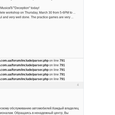
c MusicвЂ”"Deception" today!
lele workshop on Thursday, March 30 from 5-6PM to ...
l and very well done. The practice games are very ...
com.ua/forum/include/parser.php
on line
791
com.ua/forum/include/parser.php
on line
791
com.ua/forum/include/parser.php
on line
791
com.ua/forum/include/parser.php
on line
791
com.ua/forum/include/parser.php
on line
791
4
ческому обслуживанию автомобилей.Каждый владелец
ессионалам. Обращаясь в ненадежный центр, Вы