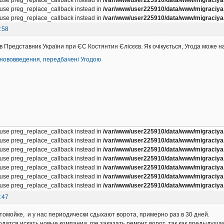
, use preg_replace_callback instead in
/var/www/user225910/data/www/migraciya.
, use preg_replace_callback instead in
/var/www/user225910/data/www/migraciya.
:58
 Представник України при ЄС Костянтин Єлісєєв. Як очікується, Угода може на
нововведення, передбачені Угодою
, use preg_replace_callback instead in
/var/www/user225910/data/www/migraciya.
, use preg_replace_callback instead in
/var/www/user225910/data/www/migraciya.
, use preg_replace_callback instead in
/var/www/user225910/data/www/migraciya.
, use preg_replace_callback instead in
/var/www/user225910/data/www/migraciya.
, use preg_replace_callback instead in
/var/www/user225910/data/www/migraciya.
, use preg_replace_callback instead in
/var/www/user225910/data/www/migraciya.
, use preg_replace_callback instead in
/var/www/user225910/data/www/migraciya.
:47
томойке, и у нас периодически сдыхают ворота, примерно раз в 30 дней.
дится искать новые компании, где заказать ремонт ворот, так как предыдуща