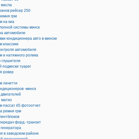
 масла
панов рейсер 250
ремня грм
м на киа
лопной системы минск
на автомобиле
вки кондиционера авто в минске
м классике
контроля автомобиля
м и натяжного ролика
о глушителя
 подвески туарег
я ровер
м лачетти
ондиционеров -минск
 двигателей
 матиз
м пассат б5 фотоотчет
на ремня грм
лентблоков
передач форд -транзит
 генератора
я в заводском районе