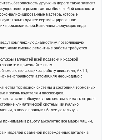
итесь, безопасность других на дороге также зависит
ы осуществляем ремонт автомобиля любой сложности.
ысококвалифицированные мастера, которые
ользуют только лучшее сертифицированное
чших производителей.Выполним следующие виды
оведут комплексную диагностику, позволяющую
лит, какие именно ремонтные работы требуются
 службы запчастей всей подвески и ходовой
 звоните и приезжайте к нам.
блоков, отвечающих за работу двигателя, АКПП,
 поиск неисправности автомобиля необходимо с
 качества тормозной системы и состояния тормозных
вье и жизнь водителя и пассажиров.
инске, а также обслуживание систем климат контроля
остояние климатической системы, визуально
ждения, а после проводит более детальную
Мы принимаем в работу абсолютно все марки машин,
ов и моделей с заменой поврежденных деталей в