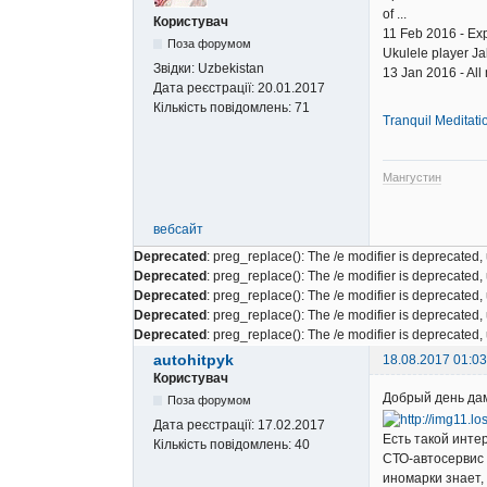
of ...
Користувач
11 Feb 2016 - Exp
Поза форумом
Ukulele player Ja
Звідки:
Uzbekistan
13 Jan 2016 - All
Дата реєстрації:
20.01.2017
Кількість повідомлень:
71
Tranquil Meditati
Мангустин
вебсайт
Deprecated
: preg_replace(): The /e modifier is deprecated
Deprecated
: preg_replace(): The /e modifier is deprecated
Deprecated
: preg_replace(): The /e modifier is deprecated
Deprecated
: preg_replace(): The /e modifier is deprecated
Deprecated
: preg_replace(): The /e modifier is deprecated
autohitpyk
18.08.2017 01:03
Користувач
Добрый день дам
Поза форумом
Дата реєстрації:
17.02.2017
Есть такой инте
Кількість повідомлень:
40
СТО-автосервис 
иномарки знает,