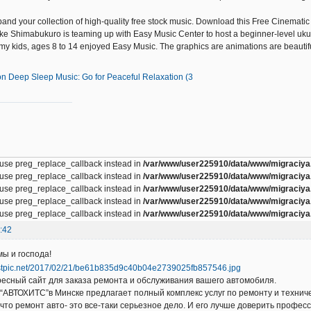
and your collection of high-quality free stock music. Download this Free Cinemati
ke Shimabukuro is teaming up with Easy Music Center to host a beginner-level uku
 my kids, ages 8 to 14 enjoyed Easy Music. The graphics are animations are beautifu
on Deep Sleep Music: Go for Peaceful Relaxation (3
, use preg_replace_callback instead in
/var/www/user225910/data/www/migraciya.
, use preg_replace_callback instead in
/var/www/user225910/data/www/migraciya.
, use preg_replace_callback instead in
/var/www/user225910/data/www/migraciya.
, use preg_replace_callback instead in
/var/www/user225910/data/www/migraciya.
, use preg_replace_callback instead in
/var/www/user225910/data/www/migraciya.
:42
ы и господа!
ресный сайт для заказа ремонта и обслуживания вашего автомобиля.
“АВТОХИТС”в Минске предлагает полный комплекс услуг по ремонту и техни
 что ремонт авто- это все-таки серьезное дело. И его лучше доверить проф