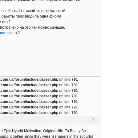
телось бы найти какой-то оптимальный –
се работы производила одна фирма.
и нет?
 потрачено на это как можно меньше.
ние ворот
?
com.ua/forum/include/parser.php
on line
791
com.ua/forum/include/parser.php
on line
791
com.ua/forum/include/parser.php
on line
791
com.ua/forum/include/parser.php
on line
791
com.ua/forum/include/parser.php
on line
791
com.ua/forum/include/parser.php
on line
791
com.ua/forum/include/parser.php
on line
791
3
pic Hybrid Motivation. Original title: To Boldly Be ...
usic together since they were teenagers in the suburbs