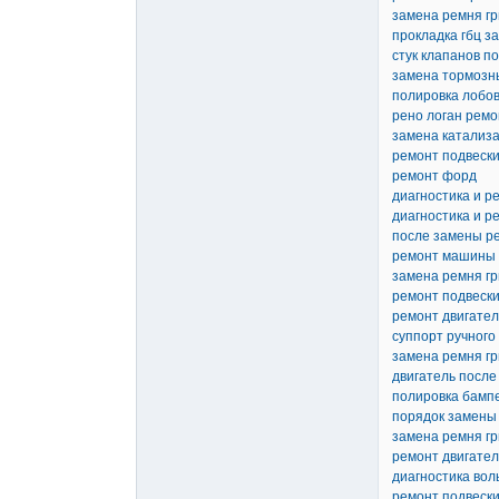
замена ремня гр
прокладка гбц з
стук клапанов п
замена тормозны
полировка лобов
рено логан ремо
замена катализ
ремонт подвески
ремонт форд
диагностика и р
диагностика и р
после замены р
ремонт машины 
замена ремня гр
ремонт подвески
ремонт двигате
суппорт ручного
замена ремня гр
двигатель после
полировка бамп
порядок замены
замена ремня гр
ремонт двигателя
диагностика вол
ремонт подвески