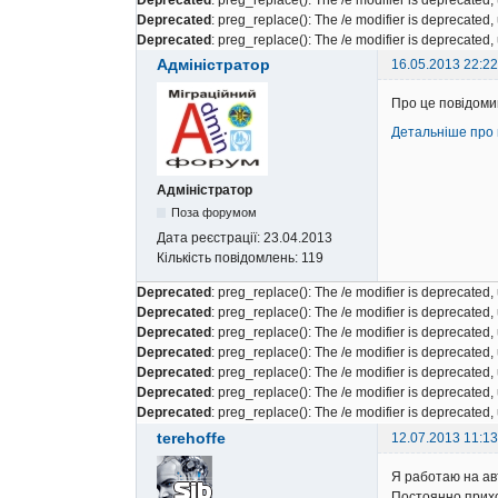
Deprecated
: preg_replace(): The /e modifier is deprecated
Deprecated
: preg_replace(): The /e modifier is deprecated
Адміністратор
16.05.2013 22:22
Про це повідомив
Детальніше про 
Адміністратор
Поза форумом
Дата реєстрації:
23.04.2013
Кількість повідомлень:
119
Deprecated
: preg_replace(): The /e modifier is deprecated
Deprecated
: preg_replace(): The /e modifier is deprecated
Deprecated
: preg_replace(): The /e modifier is deprecated
Deprecated
: preg_replace(): The /e modifier is deprecated
Deprecated
: preg_replace(): The /e modifier is deprecated
Deprecated
: preg_replace(): The /e modifier is deprecated
Deprecated
: preg_replace(): The /e modifier is deprecated
terehoffe
12.07.2013 11:13
Я работаю на ав
Постоянно прихо