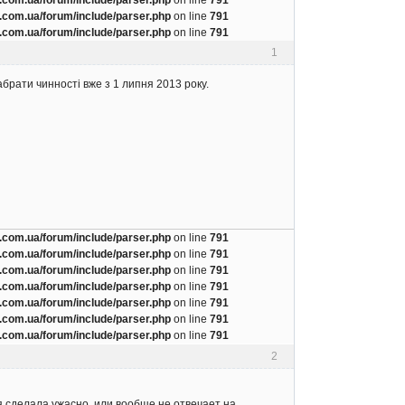
com.ua/forum/include/parser.php
on line
791
com.ua/forum/include/parser.php
on line
791
1
брати чинності вже з 1 липня 2013 року.
com.ua/forum/include/parser.php
on line
791
com.ua/forum/include/parser.php
on line
791
com.ua/forum/include/parser.php
on line
791
com.ua/forum/include/parser.php
on line
791
com.ua/forum/include/parser.php
on line
791
com.ua/forum/include/parser.php
on line
791
com.ua/forum/include/parser.php
on line
791
2
я сделала ужасно, или вообще не отвечает на