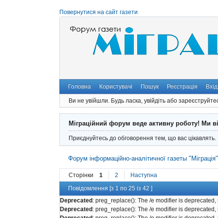
Повернутися на сайт газети
Головна
Користувачі
Пошук
Реєстрація
Вхід
Ви не увійшли.
Будь ласка, увійдіть або зареєструйте
Міграційний форум веде активну роботу! Ми в
Приєднуйтесь до обговорення тем, що вас цікавлять.
Форум інформаційно-аналітичної газеты "Міграція
Сторінки
1
2
Наступна
Повідомлення [з 1 по 25 із 42 ]
Deprecated
: preg_replace(): The /e modifier is deprecated
Deprecated
: preg_replace(): The /e modifier is deprecated
Deprecated
: preg_replace(): The /e modifier is deprecated