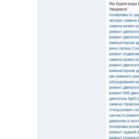
Мы будем рады В
Увидимся!
полировка от ца
экспрес замена 
замена ремня гр
ремонт двигател
ремонт двигател
компьютерная д
рено лагуна 2 з
ремонт подвески
замена ремня гр
ремонт двигател
компьютерная д
как заменить ре
оборудования р
ремонт двигате
ремонт 606 двиг
двигатель 4g63 
замена тормозн
стенд развал сх
запчасти ремонт
давление в сист
полировка кузов
ремонт задней п
ремонт генерат