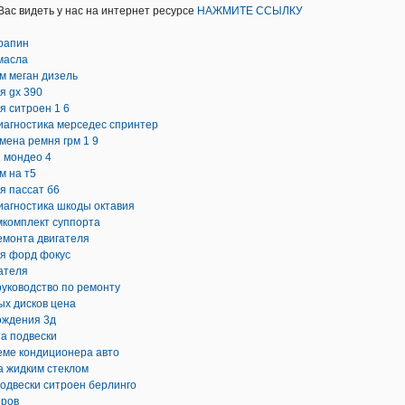
ас видеть у нас на интернет ресурсе
НАЖМИТЕ ССЫЛКУ
рапин
масла
м меган дизель
я gx 390
я ситроен 1 6
иагностика мерседес спринтер
амена ремня грм 1 9
 мондео 4
м на т5
я пассат б6
иагностика шкоды октавия
мкомплект суппорта
емонта двигателя
ля форд фокус
ателя
руководство по ремонту
ых дисков цена
ождения 3д
а подвески
еме кондиционера авто
а жидким стеклом
одвески ситроен берлинго
оров