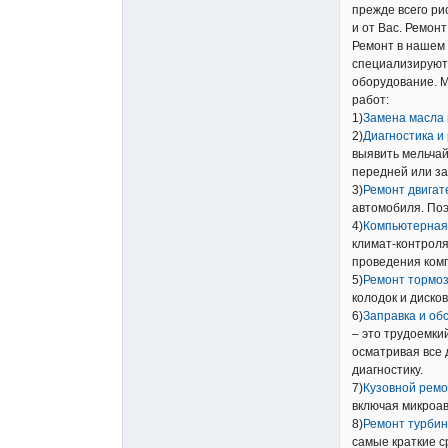
прежде всего ри
и от Вас. Ремон
Ремонт в нашем
специализируют
оборудование. 
работ:
1)
Замена масла 
2)
Диагностика и
выявить мельчай
передней или за
3)
Ремонт двигат
автомобиля. Поэ
4)
Компьютерная
климат-контроля
проведения комп
5)
Ремонт тормо
колодок и диско
6)
Заправка и об
– это трудоемки
осматривая все 
диагностику.
7)
Кузовной ремо
включая микроав
8)
Ремонт турбин
самые краткие с