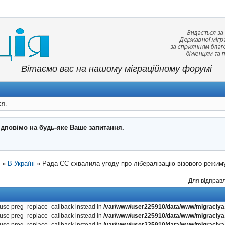
Вітаємо вас на нашому міграційному форумі
ся.
ідповімо на будь-яке Ваше запитання.
"
»
В Україні
»
Рада ЄС схвалила угоду про лібералізацію візового режим
Для відправл
, use preg_replace_callback instead in
/var/www/user225910/data/www/migraciya.
, use preg_replace_callback instead in
/var/www/user225910/data/www/migraciya.
, use preg_replace_callback instead in
/var/www/user225910/data/www/migraciya.