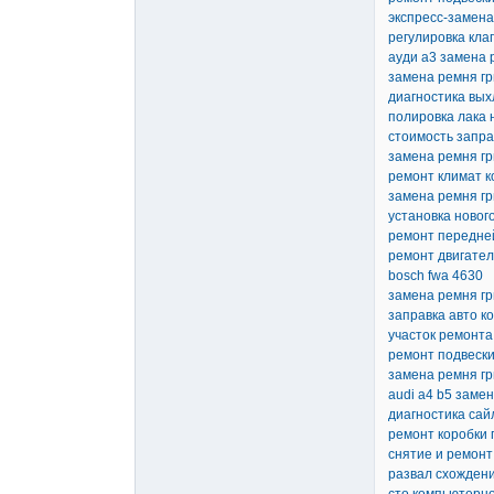
экспресс-замена
регулировка кла
ауди а3 замена 
замена ремня гр
диагностика вых
полировка лака 
стоимость запра
замена ремня гр
ремонт климат 
замена ремня гр
установка новог
ремонт передней
ремонт двигател
bosch fwa 4630
замена ремня гр
заправка авто к
участок ремонта
ремонт подвески
замена ремня гр
audi a4 b5 заме
диагностика сай
ремонт коробки 
снятие и ремонт
развал схождени