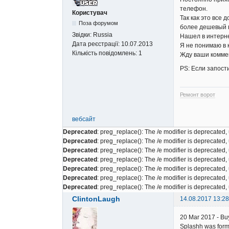
телефон.
Користувач
Так как это все 
Поза форумом
более дешевый в
Звідки:
Russia
Нашел в интерн
Дата реєстрації:
10.07.2013
Я не понимаю в 
Кількість повідомлень:
1
Жду ваши комме
PS: Если запост
Ремонт ворот
вебсайт
Deprecated
: preg_replace(): The /e modifier is deprecated
Deprecated
: preg_replace(): The /e modifier is deprecated
Deprecated
: preg_replace(): The /e modifier is deprecated
Deprecated
: preg_replace(): The /e modifier is deprecated
Deprecated
: preg_replace(): The /e modifier is deprecated
Deprecated
: preg_replace(): The /e modifier is deprecated
Deprecated
: preg_replace(): The /e modifier is deprecated
ClintonLaugh
14.08.2017 13:28
20 Mar 2017 - Buy
Splashh was forme